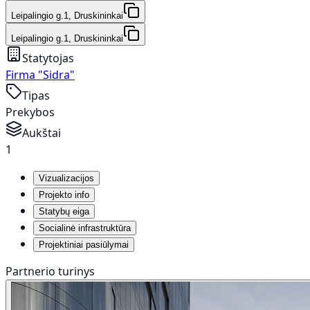
Leipalingio g.1, Druskininkai
Leipalingio g.1, Druskininkai
Statytojas
Firma "Sidra"
Tipas
Prekybos
Aukštai
1
Vizualizacijos
Projekto info
Statybų eiga
Socialinė infrastruktūra
Projektiniai pasiūlymai
Partnerio turinys