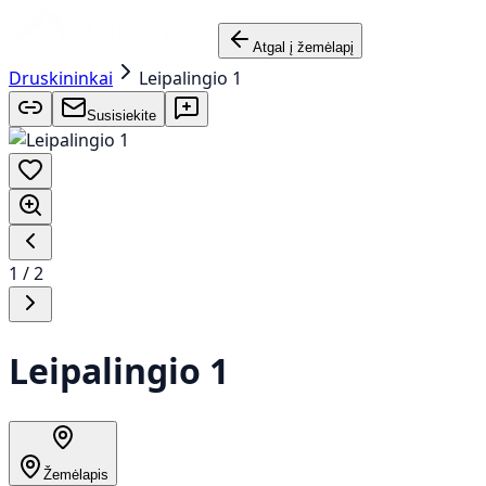
Atgal į žemėlapį
Druskininkai
Leipalingio 1
Susisiekite
1
/
2
Leipalingio 1
Žemėlapis