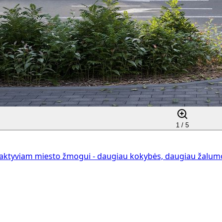
1 /
5
aktyviam miesto žmogui - daugiau kokybės, daugiau žalumos