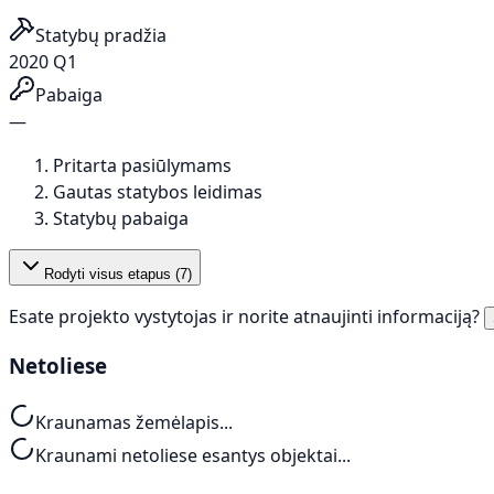
Statybų pradžia
2020 Q1
Pabaiga
—
Pritarta pasiūlymams
Gautas statybos leidimas
Statybų pabaiga
Rodyti visus etapus (
7
)
Esate projekto vystytojas ir norite atnaujinti informaciją?
Netoliese
Kraunamas žemėlapis...
Kraunami netoliese esantys objektai...