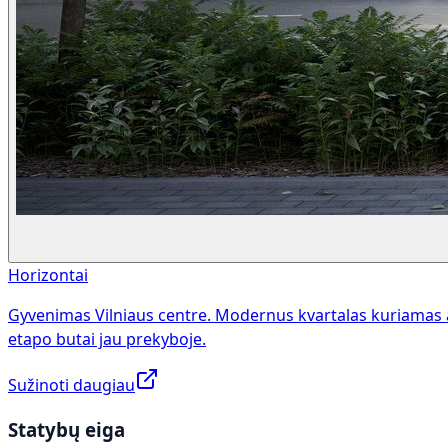
Horizontai
Gyvenimas Vilniaus centre. Modernus kvartalas kuriamas 
etapo butai jau prekyboje.
Sužinoti daugiau
Statybų eiga