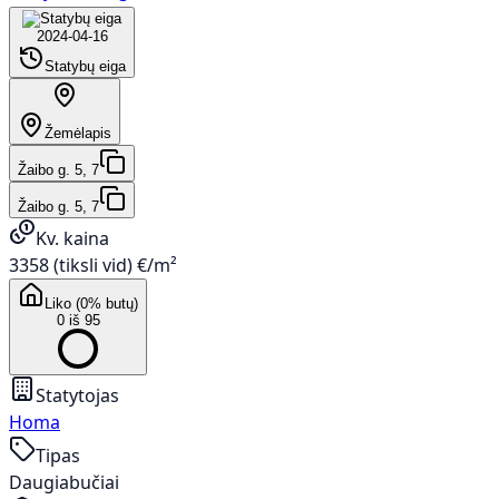
2024-04-16
Statybų eiga
Žemėlapis
Žaibo g. 5, 7
Žaibo g. 5, 7
Kv. kaina
3358 (tiksli vid) €/m²
Liko (0% butų)
0 iš 95
Statytojas
Homa
Tipas
Daugiabučiai