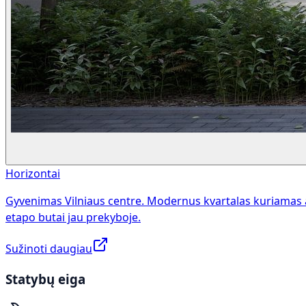
Horizontai
Gyvenimas Vilniaus centre. Modernus kvartalas kuriamas 
etapo butai jau prekyboje.
Sužinoti daugiau
Statybų eiga