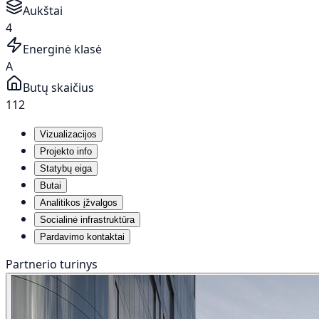
Aukštai
4
Energinė klasė
A
Butų skaičius
112
Vizualizacijos
Projekto info
Statybų eiga
Butai
Analitikos įžvalgos
Socialinė infrastruktūra
Pardavimo kontaktai
Partnerio turinys