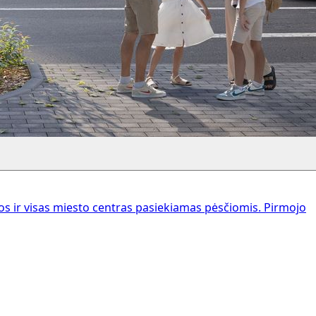
 ir visas miesto centras pasiekiamas pėsčiomis. Pirmojo