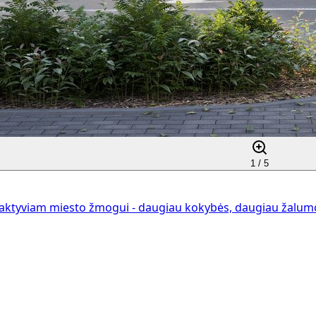
1 /
5
aktyviam miesto žmogui - daugiau kokybės, daugiau žalumos