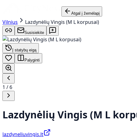
Atgal į žemėlapį
Vilnius
Lazdynėlių Vingis (M L korpusai)
Susisiekite
Į statybų eigą
Palyginti
1
/
6
Lazdynėlių Vingis (M L korp
lazdyneliuvingis.lt