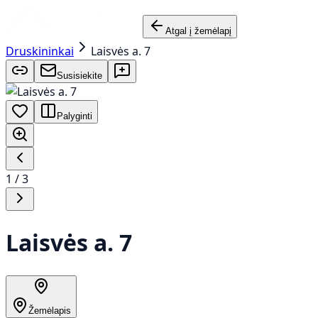
Atgal į žemėlapį
Druskininkai
Laisvės a. 7
Susisiekite
Palyginti
1
/
3
Laisvės a. 7
Žemėlapis