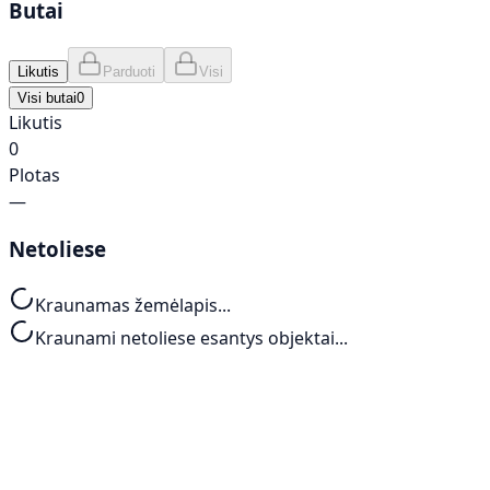
Butai
Likutis
Parduoti
Visi
Visi butai
0
Likutis
0
Plotas
—
Netoliese
Kraunamas žemėlapis...
Kraunami netoliese esantys objektai...