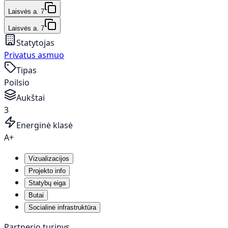
Laisvės a. 7
Laisvės a. 7
Statytojas
Privatus asmuo
Tipas
Poilsio
Aukštai
3
Energinė klasė
A+
Vizualizacijos
Projekto info
Statybų eiga
Butai
Socialinė infrastruktūra
Partnerio turinys