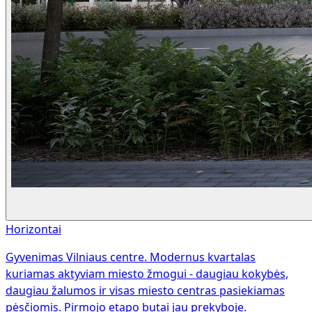
Horizontai
Gyvenimas Vilniaus centre. Modernus kvartalas
kuriamas aktyviam miesto žmogui - daugiau kokybės,
daugiau žalumos ir visas miesto centras pasiekiamas
pėsčiomis. Pirmojo etapo butai jau prekyboje.