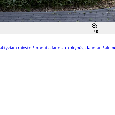
1 /
5
aktyviam miesto žmogui - daugiau kokybės, daugiau žalumos