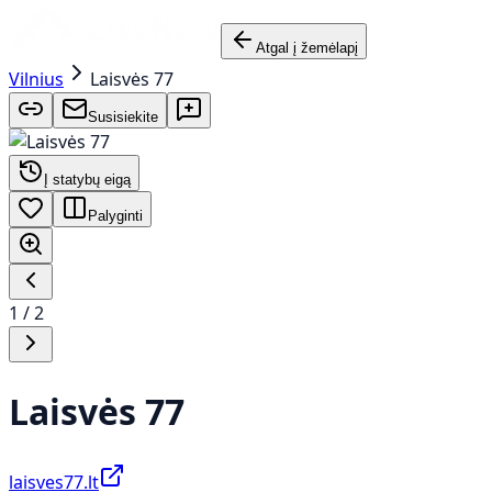
Atgal į žemėlapį
Vilnius
Laisvės 77
Susisiekite
Į statybų eigą
Palyginti
1
/
2
Laisvės 77
laisves77.lt