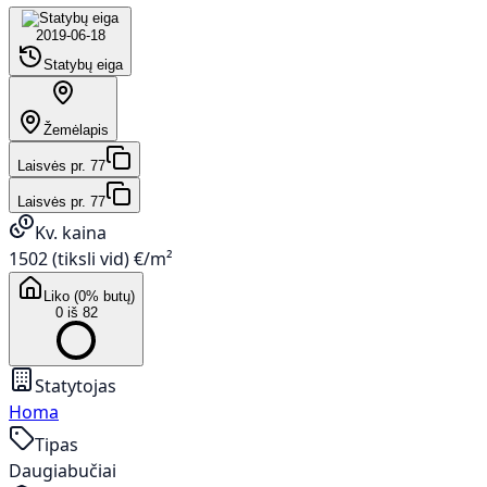
2019-06-18
Statybų eiga
Žemėlapis
Laisvės pr. 77
Laisvės pr. 77
Kv. kaina
1502 (tiksli vid) €/m²
Liko (0% butų)
0 iš 82
Statytojas
Homa
Tipas
Daugiabučiai