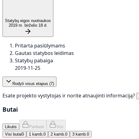
Statybų eigos nuotraukos
2019 m. birželio 18 d.
Pritarta pasiūlymams
Gautas statybos leidimas
Statybų pabaiga
2019-11-25
Rodyti visus etapus (
7
)
Esate projekto vystytojas ir norite atnaujinti informaciją?
Butai
Likutis
Parduoti
Visi
Visi butai
0
1 kamb.
0
2 kamb.
0
3 kamb.
0