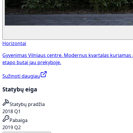
Horizontai
Gyvenimas Vilniaus centre. Modernus kvartalas kuriamas 
etapo butai jau prekyboje.
Sužinoti daugiau
Statybų eiga
Statybų pradžia
2018 Q1
Pabaiga
2019 Q2