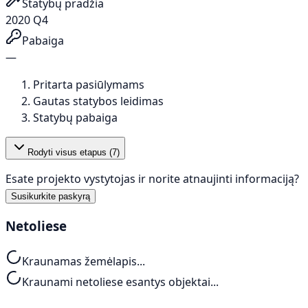
Statybų pradžia
2020 Q4
Pabaiga
—
Pritarta pasiūlymams
Gautas statybos leidimas
Statybų pabaiga
Rodyti visus etapus (
7
)
Esate projekto vystytojas ir norite atnaujinti informaciją?
Susikurkite paskyrą
Netoliese
Kraunamas žemėlapis...
Kraunami netoliese esantys objektai...