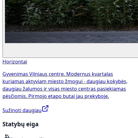
Horizontai
Gyvenimas Vilniaus centre. Modernus kvartalas
kuriamas aktyviam miesto žmogui - daugiau kokybės,
daugiau žalumos ir visas miesto centras pasiekiamas
pėsčiomis. Pirmojo etapo butai jau prekyboje.
Sužinoti daugiau
Statybų eiga