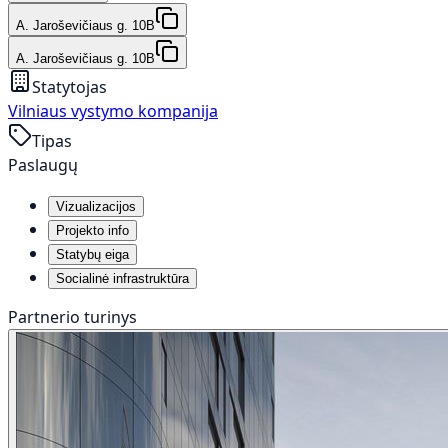
A. Jaroševičiaus g. 10B
A. Jaroševičiaus g. 10B
Statytojas
Vilniaus vystymo kompanija
Tipas
Paslaugų
Vizualizacijos
Projekto info
Statybų eiga
Socialinė infrastruktūra
Partnerio turinys