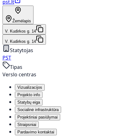
pst.lt
Žemėlapis
V. Kudirkos g. 14
V. Kudirkos g. 14
Statytojas
PST
Tipas
Verslo centras
Vizualizacijos
Projekto info
Statybų eiga
Socialinė infrastruktūra
Projektiniai pasiūlymai
Straipsniai
Pardavimo kontaktai