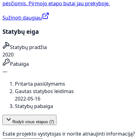
pėsčiomis. Pirmojo etapo butai jau prekyboje.
Sužinoti daugiau
Statybų eiga
Statybų pradžia
2020
Pabaiga
—
Pritarta pasiūlymams
Gautas statybos leidimas
2022-05-16
Statybų pabaiga
Rodyti visus etapus (
7
)
Esate projekto vystytojas ir norite atnaujinti informaciją?