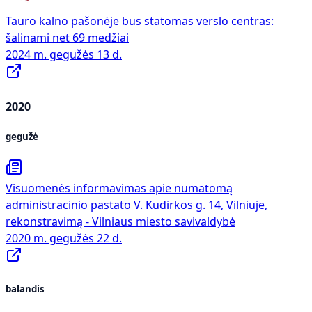
Tauro kalno pašonėje bus statomas verslo centras:
šalinami net 69 medžiai
2024 m. gegužės 13 d.
2020
gegužė
Visuomenės informavimas apie numatomą
administracinio pastato V. Kudirkos g. 14, Vilniuje,
rekonstravimą - Vilniaus miesto savivaldybė
2020 m. gegužės 22 d.
balandis