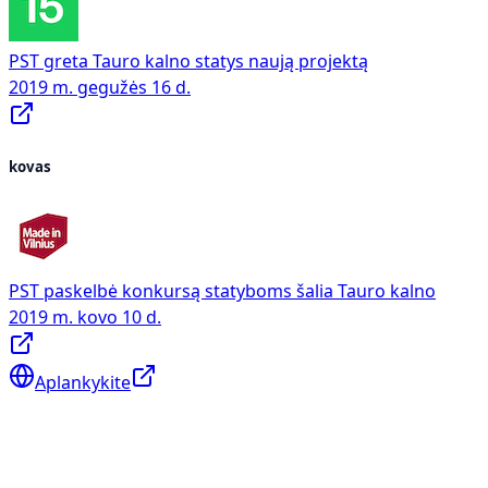
PST greta Tauro kalno statys naują projektą
2019 m. gegužės 16 d.
kovas
PST paskelbė konkursą statyboms šalia Tauro kalno
2019 m. kovo 10 d.
Aplankykite