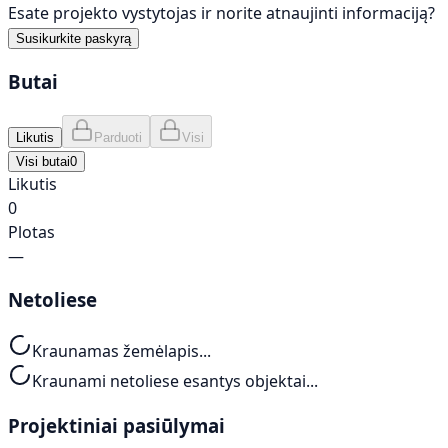
Esate projekto vystytojas ir norite atnaujinti informaciją?
Susikurkite paskyrą
Butai
Likutis
Parduoti
Visi
Visi butai
0
Likutis
0
Plotas
—
Netoliese
Kraunamas žemėlapis...
Kraunami netoliese esantys objektai...
Projektiniai pasiūlymai