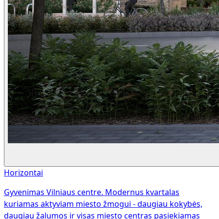
Horizontai
Gyvenimas Vilniaus centre. Modernus kvartalas
kuriamas aktyviam miesto žmogui - daugiau kokybės,
daugiau žalumos ir visas miesto centras pasiekiamas