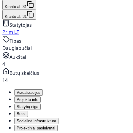
Kranto al. 31
Kranto al. 31
Statytojas
Prim LT
Tipas
Daugiabučiai
Aukštai
4
Butų skaičius
14
Vizualizacijos
Projekto info
Statybų eiga
Butai
Socialinė infrastruktūra
Projektiniai pasiūlymai