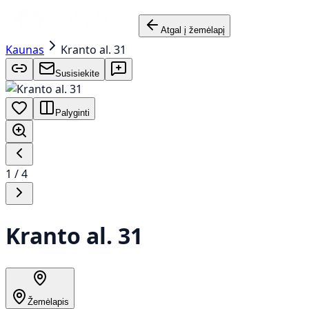
Atgal į žemėlapį
Kaunas
Kranto al. 31
Susisiekite
Palyginti
1
/
4
Kranto al. 31
Žemėlapis