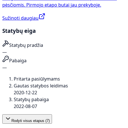
pėsčiomis. Pirmojo etapo butai jau prekyboje.
Sužinoti daugiau
Statybų eiga
Statybų pradžia
—
Pabaiga
—
Pritarta pasiūlymams
Gautas statybos leidimas
2020-12-22
Statybų pabaiga
2022-08-07
Rodyti visus etapus (
7
)