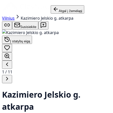
Atgal į žemėlapį
Vilnius
Kazimiero Jelskio g. atkarpa
Susisiekite
Į statybų eigą
1
/
11
Kazimiero Jelskio g.
atkarpa