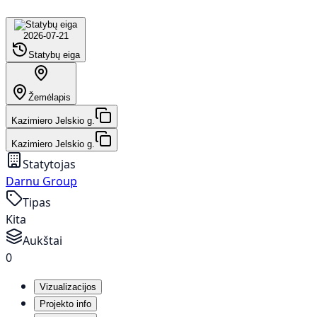
2026-07-21
Statybų eiga
Žemėlapis
Kazimiero Jelskio g.
Kazimiero Jelskio g.
Statytojas
Darnu Group
Tipas
Kita
Aukštai
0
Vizualizacijos
Projekto info