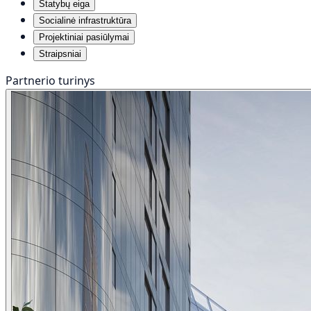
Statybų eiga
Socialinė infrastruktūra
Projektiniai pasiūlymai
Straipsniai
Partnerio turinys