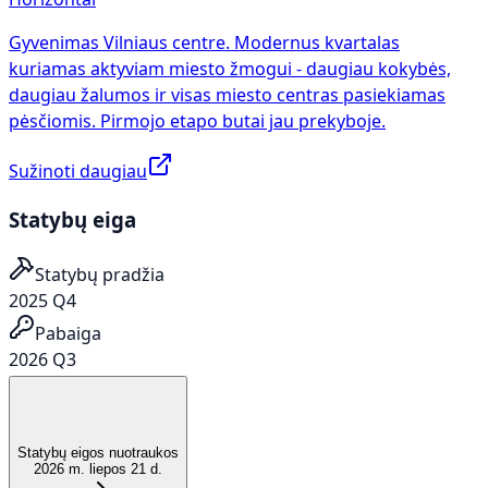
Gyvenimas Vilniaus centre. Modernus kvartalas
kuriamas aktyviam miesto žmogui - daugiau kokybės,
daugiau žalumos ir visas miesto centras pasiekiamas
pėsčiomis. Pirmojo etapo butai jau prekyboje.
Sužinoti daugiau
Statybų eiga
Statybų pradžia
2025 Q4
Pabaiga
2026 Q3
Statybų eigos nuotraukos
2026 m. liepos 21 d.