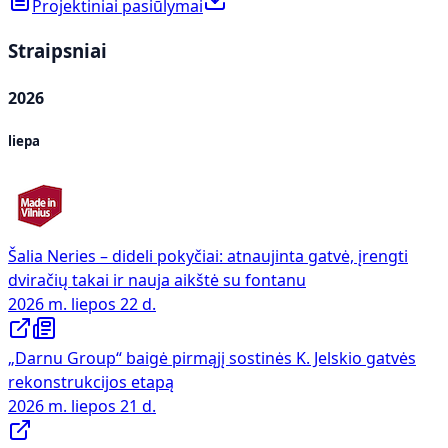
Projektiniai pasiūlymai
Straipsniai
2026
liepa
Šalia Neries – dideli pokyčiai: atnaujinta gatvė, įrengti
dviračių takai ir nauja aikštė su fontanu
2026 m. liepos 22 d.
„Darnu Group“ baigė pirmąjį sostinės K. Jelskio gatvės
rekonstrukcijos etapą
2026 m. liepos 21 d.