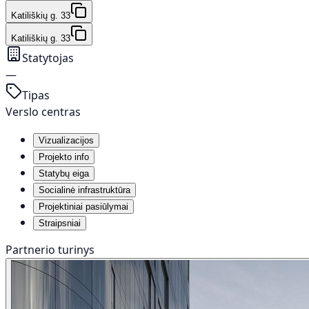
Katiliškių g. 33
Katiliškių g. 33
Statytojas
—
Tipas
Verslo centras
Vizualizacijos
Projekto info
Statybų eiga
Socialinė infrastruktūra
Projektiniai pasiūlymai
Straipsniai
Partnerio turinys