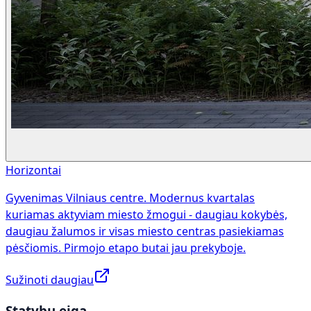
Horizontai
Gyvenimas Vilniaus centre. Modernus kvartalas
kuriamas aktyviam miesto žmogui - daugiau kokybės,
daugiau žalumos ir visas miesto centras pasiekiamas
pėsčiomis. Pirmojo etapo butai jau prekyboje.
Sužinoti daugiau
Statybų eiga