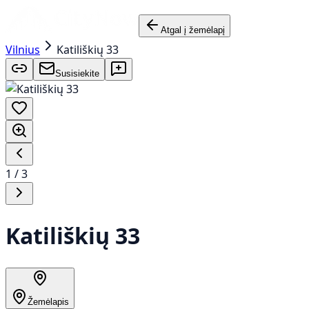
Atgal į žemėlapį
Vilnius
Katiliškių 33
Susisiekite
1
/
3
Katiliškių 33
Žemėlapis