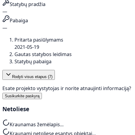
Statybų pradžia
—
Pabaiga
—
Pritarta pasiūlymams
2021-05-19
Gautas statybos leidimas
Statybų pabaiga
Rodyti visus etapus (
7
)
Esate projekto vystytojas ir norite atnaujinti informaciją?
Susikurkite paskyrą
Netoliese
Kraunamas žemėlapis...
Kraunami netoliese esantys objektai...