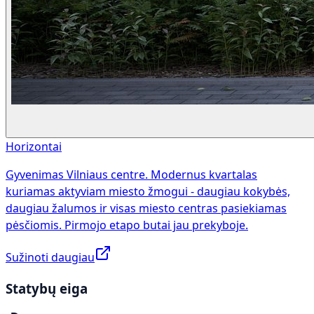
Horizontai
Gyvenimas Vilniaus centre. Modernus kvartalas
kuriamas aktyviam miesto žmogui - daugiau kokybės,
daugiau žalumos ir visas miesto centras pasiekiamas
pėsčiomis. Pirmojo etapo butai jau prekyboje.
Sužinoti daugiau
Statybų eiga