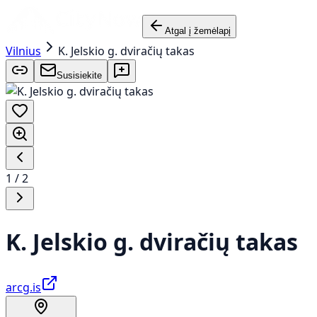
Atgal į žemėlapį
Vilnius
K. Jelskio g. dviračių takas
Susisiekite
1
/
2
K. Jelskio g. dviračių takas
arcg.is