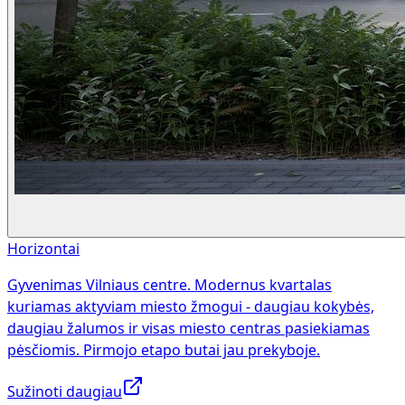
Horizontai
Gyvenimas Vilniaus centre. Modernus kvartalas
kuriamas aktyviam miesto žmogui - daugiau kokybės,
daugiau žalumos ir visas miesto centras pasiekiamas
pėsčiomis. Pirmojo etapo butai jau prekyboje.
Sužinoti daugiau