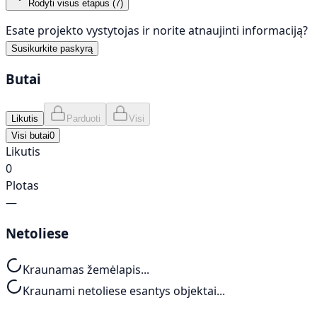
Rodyti visus etapus (
7
)
Esate projekto vystytojas ir norite atnaujinti informaciją?
Susikurkite paskyrą
Butai
Likutis
Parduoti
Visi
Visi butai
0
Likutis
0
Plotas
—
Netoliese
Kraunamas žemėlapis...
Kraunami netoliese esantys objektai...