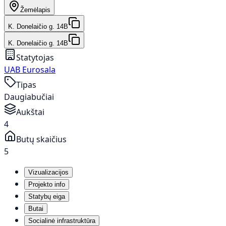
Žemėlapis
K. Donelaičio g. 14B
K. Donelaičio g. 14B
Statytojas
UAB Eurosala
Tipas
Daugiabučiai
Aukštai
4
Butų skaičius
5
Vizualizacijos
Projekto info
Statybų eiga
Butai
Socialinė infrastruktūra