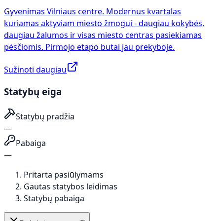
Gyvenimas Vilniaus centre. Modernus kvartalas
kuriamas aktyviam miesto žmogui - daugiau kokybės,
daugiau žalumos ir visas miesto centras pasiekiamas
pėsčiomis. Pirmojo etapo butai jau prekyboje.
Sužinoti daugiau
Statybų eiga
Statybų pradžia
—
Pabaiga
—
Pritarta pasiūlymams
Gautas statybos leidimas
Statybų pabaiga