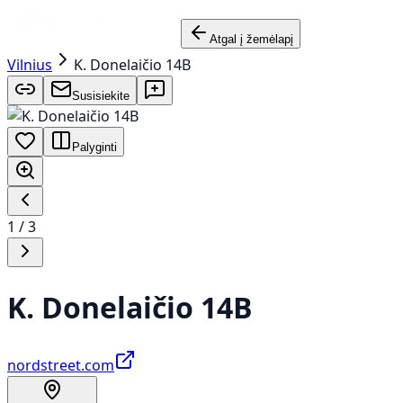
Atgal į žemėlapį
Vilnius
K. Donelaičio 14B
Susisiekite
Palyginti
1
/
3
K. Donelaičio 14B
nordstreet.com