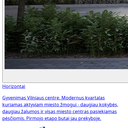
Horizontai
Gyvenimas Vilniaus centre. Modernus kvartalas
kuriamas aktyviam miesto žmogui - daugiau kokybės,
daugiau žalumos ir visas miesto centras pasiekiamas
pėsčiomis. Pirmojo etapo butai jau prekyboje.