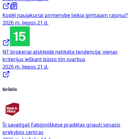
Kodėl naujakuriai pirmenybę teikia gimtajam rajonui?
2026 m. liepos 21 d.
NT brokeriai atskleidė netikėtą tendenciją: vienas
kriterijus ieškant būsto itin svarbus
2026 m. liepos 21 d.
birželis
Šį savaitgalį Fabijoniškėse pradėtas griauti senasis
prekybos centras