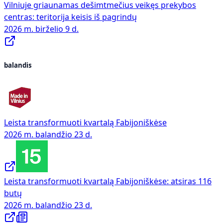
Vilniuje griaunamas dešimtmečius veikęs prekybos
centras: teritorija keisis iš pagrindų
2026 m. birželio 9 d.
balandis
Leista transformuoti kvartalą Fabijoniškėse
2026 m. balandžio 23 d.
Leista transformuoti kvartalą Fabijoniškėse: atsiras 116
butų
2026 m. balandžio 23 d.