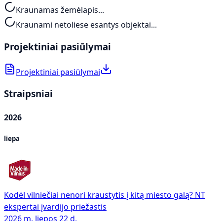
Kraunamas žemėlapis...
Kraunami netoliese esantys objektai...
Projektiniai pasiūlymai
Projektiniai pasiūlymai
Straipsniai
2026
liepa
Kodėl vilniečiai nenori kraustytis į kitą miesto galą? NT
ekspertai įvardijo priežastis
2026 m. liepos 22 d.