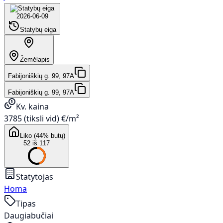
2026-06-09
Statybų eiga
Žemėlapis
Fabijoniškių g. 99, 97A
Fabijoniškių g. 99, 97A
Kv. kaina
3785 (tiksli vid) €/m²
Liko (44% butų)
52 iš 117
Statytojas
Homa
Tipas
Daugiabučiai