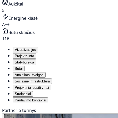
Aukštai
5
Energinė klasė
A++
Butų skaičius
116
Vizualizacijos
Projekto info
Statybų eiga
Butai
Analitikos įžvalgos
Socialinė infrastruktūra
Projektiniai pasiūlymai
Straipsniai
Pardavimo kontaktai
Partnerio turinys