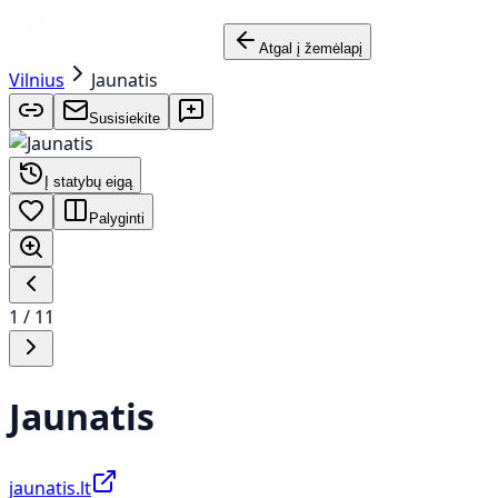
Atgal į žemėlapį
Vilnius
Jaunatis
Susisiekite
Į statybų eigą
Palyginti
1
/
11
Jaunatis
jaunatis.lt