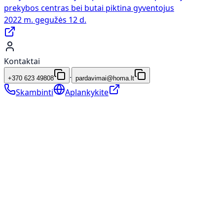
prekybos centras bei butai piktina gyventojus
2022 m. gegužės 12 d.
Kontaktai
·
+370 623 49808
pardavimai@homa.lt
Skambinti
Aplankykite