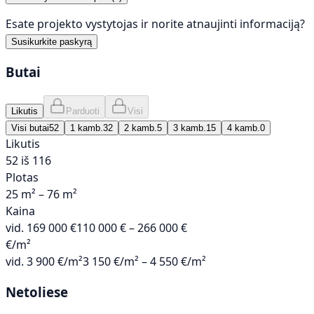
Esate projekto vystytojas ir norite atnaujinti informaciją?
Susikurkite paskyrą
Butai
Likutis
Parduoti
Visi
Visi butai
52
1 kamb.
32
2 kamb.
5
3 kamb.
15
4 kamb.
0
Likutis
52 iš 116
Plotas
25 m² – 76 m²
Kaina
vid.
169 000 €
110 000 € – 266 000 €
€/m²
vid.
3 900 €/m²
3 150 €/m² – 4 550 €/m²
Netoliese