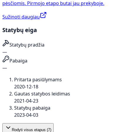
pėsčiomis. Pirmojo etapo butai jau prekyboje.
Sužinoti daugiau
Statybų eiga
Statybų pradžia
—
Pabaiga
—
Pritarta pasiūlymams
2020-12-18
Gautas statybos leidimas
2021-04-23
Statybų pabaiga
2023-04-03
Rodyti visus etapus (
7
)