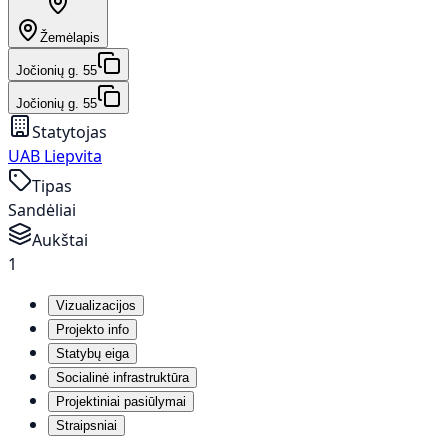
Žemėlapis
Jočionių g. 55
Jočionių g. 55
Statytojas
UAB Liepvita
Tipas
Sandėliai
Aukštai
1
Vizualizacijos
Projekto info
Statybų eiga
Socialinė infrastruktūra
Projektiniai pasiūlymai
Straipsniai