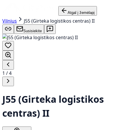
Atgal į žemėlapį
Vilnius
J55 (Girteka logistikos centras) II
Susisiekite
1
/
4
J55 (Girteka logistikos
centras) II