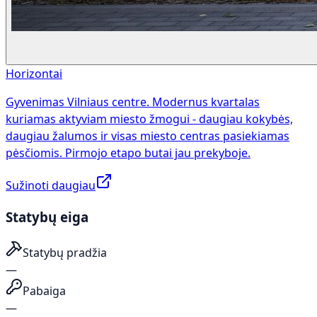
Horizontai
Gyvenimas Vilniaus centre. Modernus kvartalas
kuriamas aktyviam miesto žmogui - daugiau kokybės,
daugiau žalumos ir visas miesto centras pasiekiamas
pėsčiomis. Pirmojo etapo butai jau prekyboje.
Sužinoti daugiau
Statybų eiga
Statybų pradžia
—
Pabaiga
—