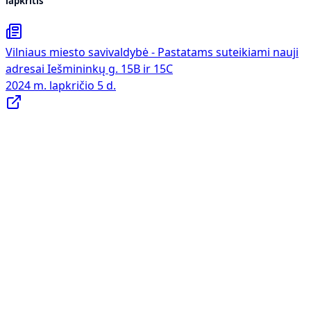
lapkritis
Vilniaus miesto savivaldybė - Pastatams suteikiami nauji
adresai Iešmininkų g. 15B ir 15C
2024 m. lapkričio 5 d.