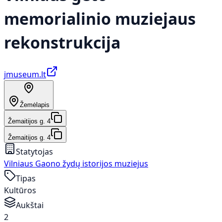
memorialinio muziejaus
rekonstrukcija
jmuseum.lt
Žemėlapis
Žemaitijos g. 4
Žemaitijos g. 4
Statytojas
Vilniaus Gaono žydų istorijos muziejus
Tipas
Kultūros
Aukštai
2