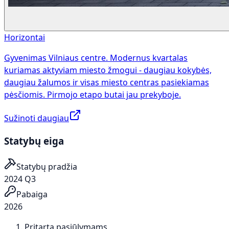
Horizontai
Gyvenimas Vilniaus centre. Modernus kvartalas
kuriamas aktyviam miesto žmogui - daugiau kokybės,
daugiau žalumos ir visas miesto centras pasiekiamas
pėsčiomis. Pirmojo etapo butai jau prekyboje.
Sužinoti daugiau
Statybų eiga
Statybų pradžia
2024 Q3
Pabaiga
2026
Pritarta pasiūlymams