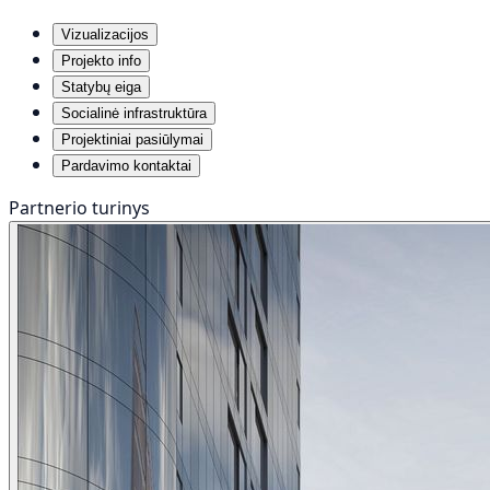
Vizualizacijos
Projekto info
Statybų eiga
Socialinė infrastruktūra
Projektiniai pasiūlymai
Pardavimo kontaktai
Partnerio turinys