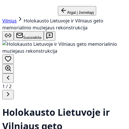
Atgal į žemėlapį
Vilnius
Holokausto Lietuvoje ir Vilniaus geto
memorialinio muziejaus rekonstrukcija
Susisiekite
1
/
2
Holokausto Lietuvoje ir
Vilniaus geto