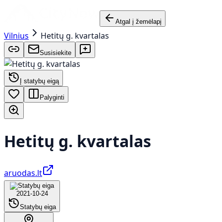
Atgal į žemėlapį
Vilnius
Hetitų g. kvartalas
Susisiekite
Į statybų eigą
Palyginti
Hetitų g. kvartalas
aruodas.lt
2021-10-24
Statybų eiga