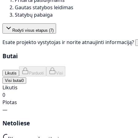
Pritarta pasiūlymams
Gautas statybos leidimas
Statybų pabaiga
Rodyti visus etapus (
7
)
Esate projekto vystytojas ir norite atnaujinti informaciją?
Butai
Likutis
Parduoti
Visi
Visi butai
0
Likutis
0
Plotas
—
Netoliese