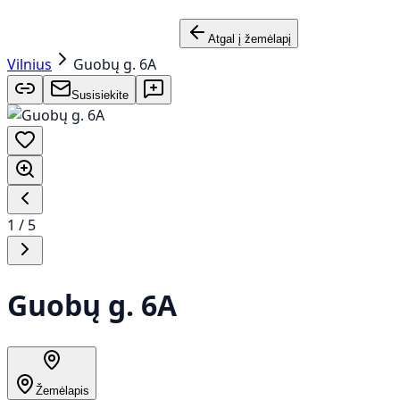
Atgal į žemėlapį
Vilnius
Guobų g. 6A
Susisiekite
1
/
5
Guobų g. 6A
Žemėlapis