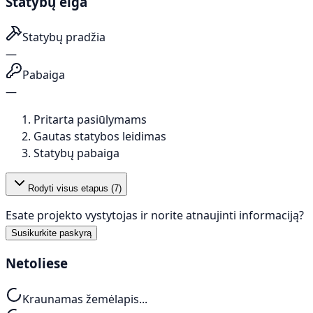
Statybų eiga
Statybų pradžia
—
Pabaiga
—
Pritarta pasiūlymams
Gautas statybos leidimas
Statybų pabaiga
Rodyti visus etapus (
7
)
Esate projekto vystytojas ir norite atnaujinti informaciją?
Susikurkite paskyrą
Netoliese
Kraunamas žemėlapis...