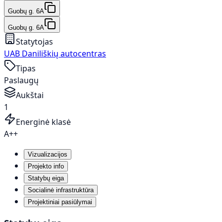
Guobų g. 6A
Guobų g. 6A
Statytojas
UAB Daniliškių autocentras
Tipas
Paslaugų
Aukštai
1
Energinė klasė
A++
Vizualizacijos
Projekto info
Statybų eiga
Socialinė infrastruktūra
Projektiniai pasiūlymai