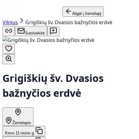
Atgal į žemėlapį
Vilnius
Grigiškių šv. Dvasios bažnyčios erdvė
Susisiekite
Grigiškių šv. Dvasios
bažnyčios erdvė
Žemėlapis
Kovo 11-osios g.