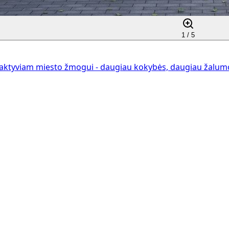
1 /
5
aktyviam miesto žmogui - daugiau kokybės, daugiau žalumos