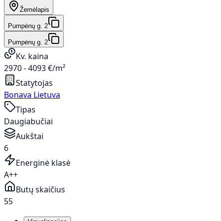
Žemėlapis
Pumpėnų g. 2
Pumpėnų g. 2
Kv. kaina
2970 - 4093 €/m²
Statytojas
Bonava Lietuva
Tipas
Daugiabučiai
Aukštai
6
Energinė klasė
A++
Butų skaičius
55