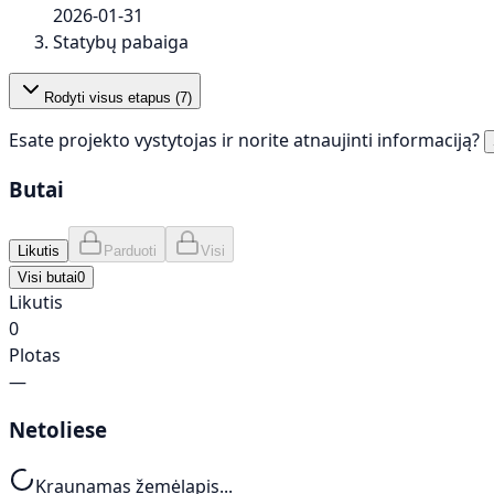
2026-01-31
Statybų pabaiga
Rodyti visus etapus (
7
)
Esate projekto vystytojas ir norite atnaujinti informaciją?
Butai
Likutis
Parduoti
Visi
Visi butai
0
Likutis
0
Plotas
—
Netoliese
Kraunamas žemėlapis...