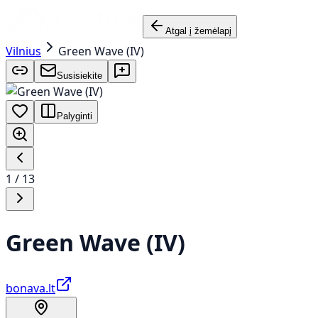
Atgal į žemėlapį
Vilnius
Green Wave (IV)
Susisiekite
Palyginti
1
/
13
Green Wave (IV)
bonava.lt