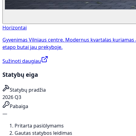
Horizontai
Gyvenimas Vilniaus centre. Modernus kvartalas kuriamas 
etapo butai jau prekyboje.
Sužinoti daugiau
Statybų eiga
Statybų pradžia
2026 Q3
Pabaiga
—
Pritarta pasiūlymams
Gautas statybos leidimas