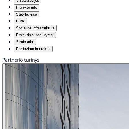
Vizualizacijos
Projekto info
Statybų eiga
Butai
Socialinė infrastruktūra
Projektiniai pasiūlymai
Straipsniai
Pardavimo kontaktai
Partnerio turinys