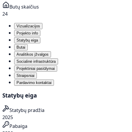
Butų skaičius
24
Vizualizacijos
Projekto info
Statybų eiga
Butai
Analitikos įžvalgos
Socialinė infrastruktūra
Projektiniai pasiūlymai
Straipsniai
Pardavimo kontaktai
Statybų eiga
Statybų pradžia
2025
Pabaiga