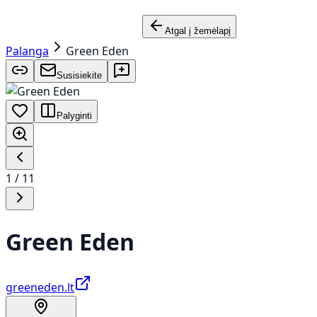
Atgal į žemėlapį
Palanga
Green Eden
Susisiekite
Palyginti
1
/
11
Green Eden
greeneden.lt