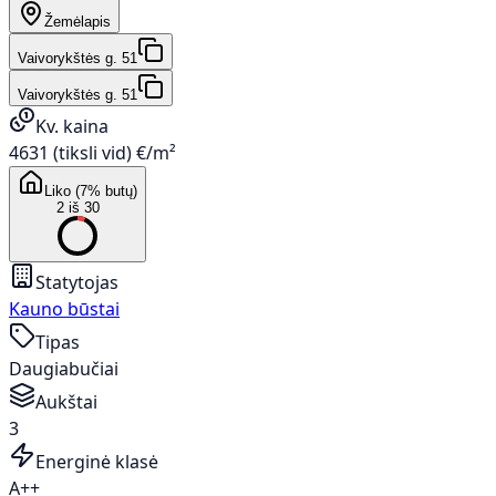
Žemėlapis
Vaivorykštės g. 51
Vaivorykštės g. 51
Kv. kaina
4631 (tiksli vid) €/m²
Liko (7% butų)
2 iš 30
Statytojas
Kauno būstai
Tipas
Daugiabučiai
Aukštai
3
Energinė klasė
A++