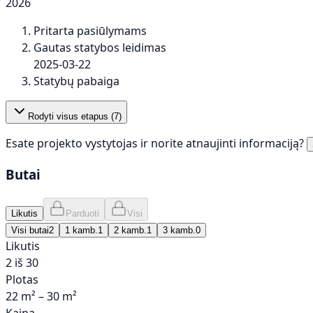
2026
Pritarta pasiūlymams
Gautas statybos leidimas
2025-03-22
Statybų pabaiga
Rodyti visus etapus (
7
)
Esate projekto vystytojas ir norite atnaujinti informaciją?
Butai
Likutis
Parduoti
Visi
Visi butai
2
1 kamb.
1
2 kamb.
1
3 kamb.
0
Likutis
2 iš 30
Plotas
22 m² – 30 m²
Kaina