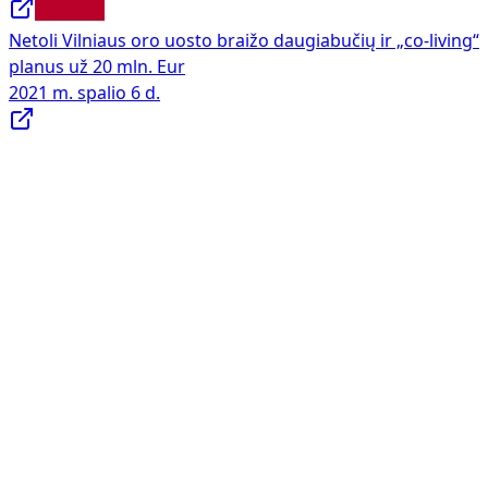
Netoli Vilniaus oro uosto braižo daugiabučių ir „co-living“
planus už 20 mln. Eur
2021 m. spalio 6 d.