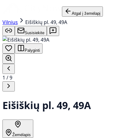
Atgal į žemėlapį
Vilnius
Eišiškių pl. 49, 49A
Susisiekite
Palyginti
1
/
9
Eišiškių pl. 49, 49A
Žemėlapis