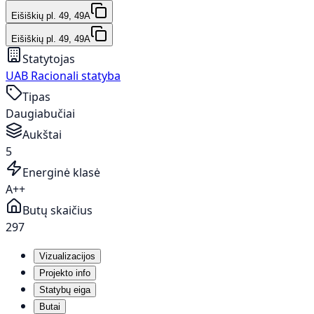
Eišiškių pl. 49, 49A
Eišiškių pl. 49, 49A
Statytojas
UAB Racionali statyba
Tipas
Daugiabučiai
Aukštai
5
Energinė klasė
A++
Butų skaičius
297
Vizualizacijos
Projekto info
Statybų eiga
Butai