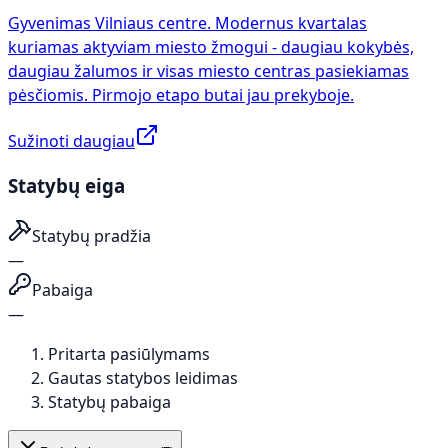
Gyvenimas Vilniaus centre. Modernus kvartalas
kuriamas aktyviam miesto žmogui - daugiau kokybės,
daugiau žalumos ir visas miesto centras pasiekiamas
pėsčiomis. Pirmojo etapo butai jau prekyboje.
Sužinoti daugiau
Statybų eiga
Statybų pradžia
—
Pabaiga
—
Pritarta pasiūlymams
Gautas statybos leidimas
Statybų pabaiga