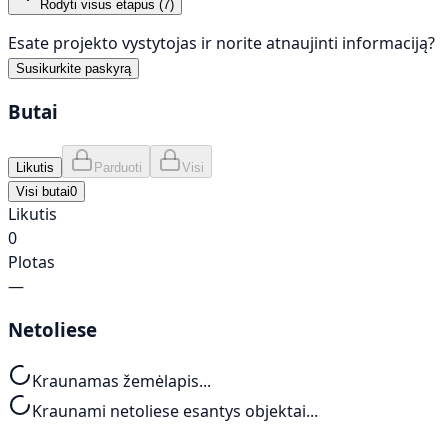
Rodyti visus etapus (
7
)
Esate projekto vystytojas ir norite atnaujinti informaciją?
Susikurkite paskyrą
Butai
Likutis
Parduoti
Visi
Visi butai
0
Likutis
0
Plotas
—
Netoliese
Kraunamas žemėlapis...
Kraunami netoliese esantys objektai...