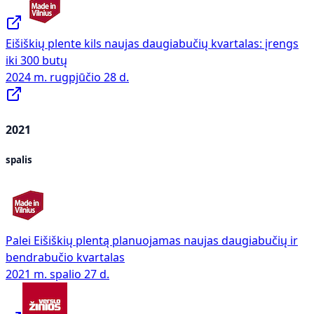
Eišiškių plente kils naujas daugiabučių kvartalas: įrengs
iki 300 butų
2024 m. rugpjūčio 28 d.
2021
spalis
Palei Eišiškių plentą planuojamas naujas daugiabučių ir
bendrabučio kvartalas
2021 m. spalio 27 d.