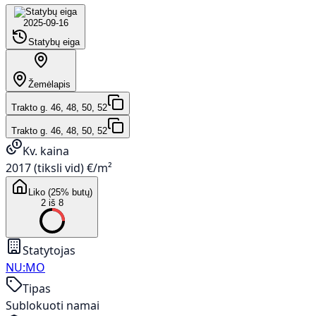
2025-09-16
Statybų eiga
Žemėlapis
Trakto g. 46, 48, 50, 52
Trakto g. 46, 48, 50, 52
Kv. kaina
2017 (tiksli vid) €/m²
Liko (25% butų)
2 iš 8
Statytojas
NU:MO
Tipas
Sublokuoti namai