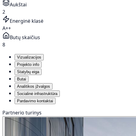
Aukštai
2
Energinė klasė
A++
Butų skaičius
8
Vizualizacijos
Projekto info
Statybų eiga
Butai
Analitikos įžvalgos
Socialinė infrastruktūra
Pardavimo kontaktai
Partnerio turinys