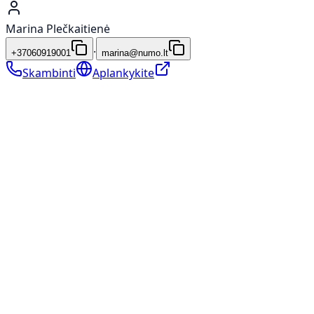
Marina Plečkaitienė
·
+37060919001
marina@numo.lt
Skambinti
Aplankykite