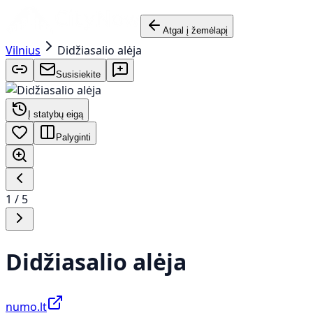
Atgal į žemėlapį
Vilnius
Didžiasalio alėja
Susisiekite
Į statybų eigą
Palyginti
1
/
5
Didžiasalio alėja
numo.lt