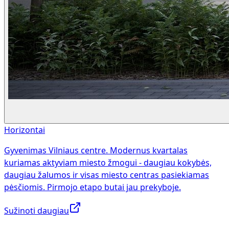
Horizontai
Gyvenimas Vilniaus centre. Modernus kvartalas
kuriamas aktyviam miesto žmogui - daugiau kokybės,
daugiau žalumos ir visas miesto centras pasiekiamas
pėsčiomis. Pirmojo etapo butai jau prekyboje.
Sužinoti daugiau