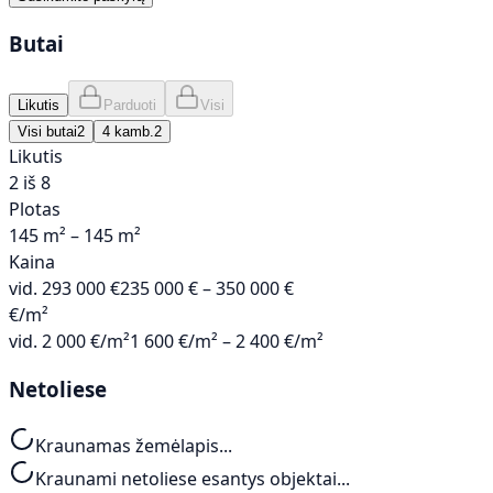
Butai
Likutis
Parduoti
Visi
Visi butai
2
4 kamb.
2
Likutis
2 iš 8
Plotas
145 m² – 145 m²
Kaina
vid.
293 000 €
235 000 € – 350 000 €
€/m²
vid.
2 000 €/m²
1 600 €/m² – 2 400 €/m²
Netoliese
Kraunamas žemėlapis...
Kraunami netoliese esantys objektai...