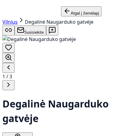
Atgal į žemėlapį
Vilnius
Degalinė Naugarduko gatvėje
Susisiekite
1
/
3
Degalinė Naugarduko
gatvėje