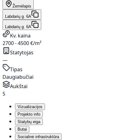
Žemėlapis
Labdarių g. 6A
Labdarių g. 6A
Kv. kaina
2700 - 4500 €/m²
Statytojas
—
Tipas
Daugiabučiai
Aukštai
5
Vizualizacijos
Projekto info
Statybų eiga
Butai
Socialinė infrastruktūra