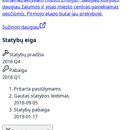
daugiau žalumos ir visas miesto centras pasiekiamas
pėsčiomis. Pirmojo etapo butai jau prekyboje.
Sužinoti daugiau
Statybų eiga
Statybų pradžia
2016 Q4
Pabaiga
2018 Q1
Pritarta pasiūlymams
Gautas statybos leidimas
2016-09-05
Statybų pabaiga
2019-01-17