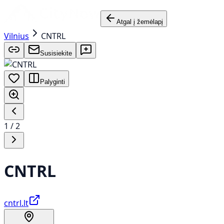
Atgal į žemėlapį
Vilnius
CNTRL
Susisiekite
Palyginti
1
/
2
CNTRL
cntrl.lt