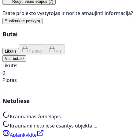
Rodyti visus etapus (
7
)
Esate projekto vystytojas ir norite atnaujinti informaciją?
Susikurkite paskyrą
Butai
Likutis
Parduoti
Visi
Visi butai
0
Likutis
0
Plotas
—
Netoliese
Kraunamas žemėlapis...
Kraunami netoliese esantys objektai...
Aplankykite