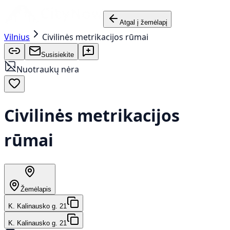
Atgal į žemėlapį
Vilnius
Civilinės metrikacijos rūmai
Susisiekite
Nuotraukų nėra
Civilinės metrikacijos
rūmai
Žemėlapis
K. Kalinausko g. 21
K. Kalinausko g. 21