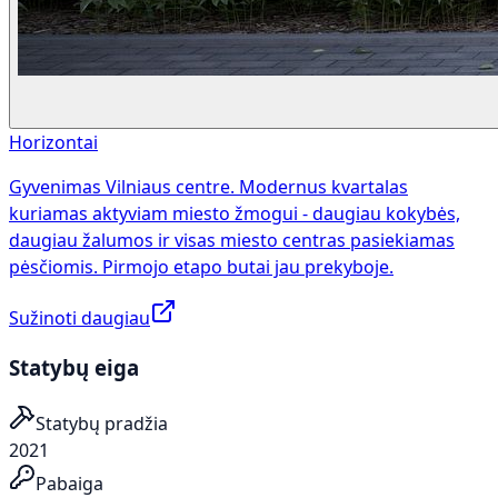
Horizontai
Gyvenimas Vilniaus centre. Modernus kvartalas
kuriamas aktyviam miesto žmogui - daugiau kokybės,
daugiau žalumos ir visas miesto centras pasiekiamas
pėsčiomis. Pirmojo etapo butai jau prekyboje.
Sužinoti daugiau
Statybų eiga
Statybų pradžia
2021
Pabaiga