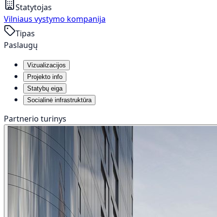
Statytojas
Vilniaus vystymo kompanija
Tipas
Paslaugų
Vizualizacijos
Projekto info
Statybų eiga
Socialinė infrastruktūra
Partnerio turinys