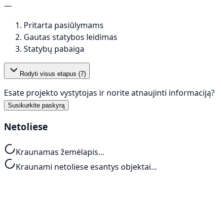
—
Pritarta pasiūlymams
Gautas statybos leidimas
Statybų pabaiga
Rodyti visus etapus (
7
)
Esate projekto vystytojas ir norite atnaujinti informaciją?
Susikurkite paskyrą
Netoliese
Kraunamas žemėlapis...
Kraunami netoliese esantys objektai...