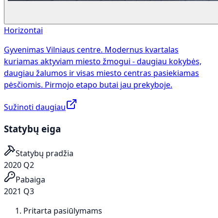
Horizontai
Gyvenimas Vilniaus centre. Modernus kvartalas
kuriamas aktyviam miesto žmogui - daugiau kokybės,
daugiau žalumos ir visas miesto centras pasiekiamas
pėsčiomis. Pirmojo etapo butai jau prekyboje.
Sužinoti daugiau
Statybų eiga
Statybų pradžia
2020 Q2
Pabaiga
2021 Q3
Pritarta pasiūlymams