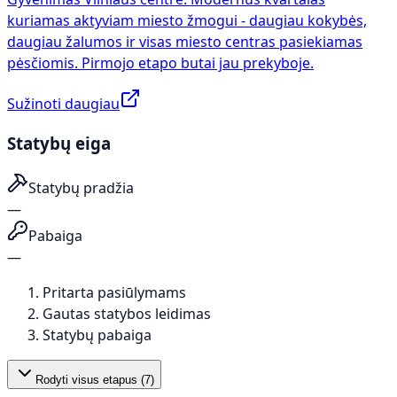
kuriamas aktyviam miesto žmogui - daugiau kokybės,
daugiau žalumos ir visas miesto centras pasiekiamas
pėsčiomis. Pirmojo etapo butai jau prekyboje.
Sužinoti daugiau
Statybų eiga
Statybų pradžia
—
Pabaiga
—
Pritarta pasiūlymams
Gautas statybos leidimas
Statybų pabaiga
Rodyti visus etapus (
7
)