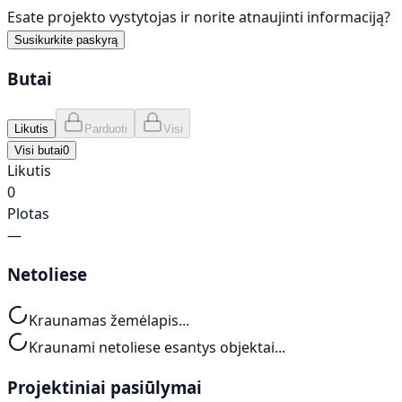
Esate projekto vystytojas ir norite atnaujinti informaciją?
Susikurkite paskyrą
Butai
Likutis
Parduoti
Visi
Visi butai
0
Likutis
0
Plotas
—
Netoliese
Kraunamas žemėlapis...
Kraunami netoliese esantys objektai...
Projektiniai pasiūlymai