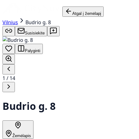
Atgal į žemėlapį
Vilnius
Budrio g. 8
Susisiekite
Palyginti
1
/
14
Budrio g. 8
Žemėlapis