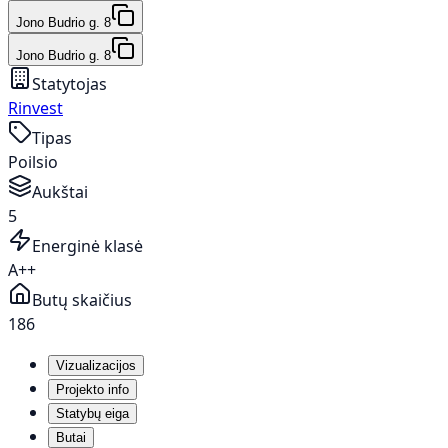
Jono Budrio g. 8
Jono Budrio g. 8
Statytojas
Rinvest
Tipas
Poilsio
Aukštai
5
Energinė klasė
A++
Butų skaičius
186
Vizualizacijos
Projekto info
Statybų eiga
Butai