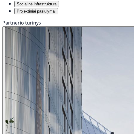
Socialinė infrastruktūra
Projektiniai pasiūlymai
Partnerio turinys