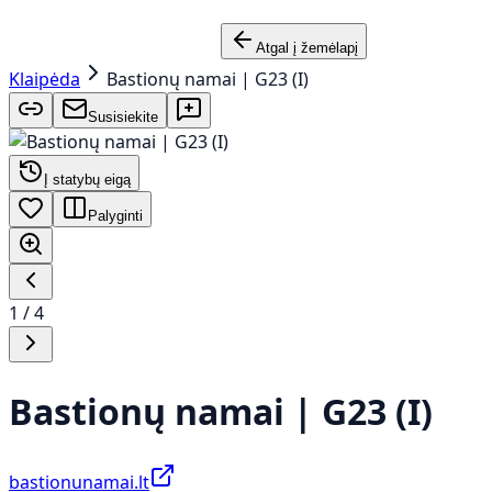
Atgal į žemėlapį
Klaipėda
Bastionų namai | G23 (I)
Susisiekite
Į statybų eigą
Palyginti
1
/
4
Bastionų namai | G23 (I)
bastionunamai.lt