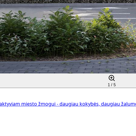
1 /
5
aktyviam miesto žmogui - daugiau kokybės, daugiau žalumos