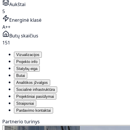
Aukštai
5
Energinė klasė
A++
Butų skaičius
151
Vizualizacijos
Projekto info
Statybų eiga
Butai
Analitikos įžvalgos
Socialinė infrastruktūra
Projektiniai pasiūlymai
Straipsniai
Pardavimo kontaktai
Partnerio turinys