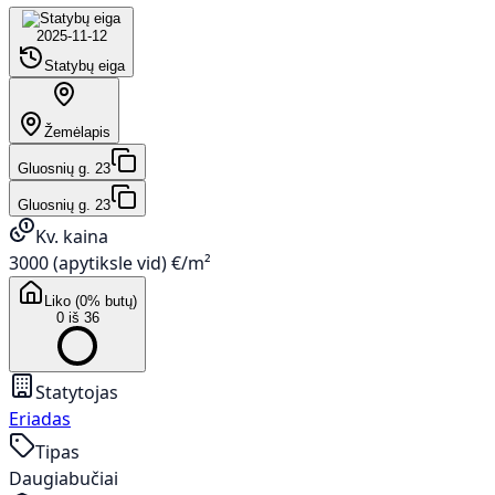
2025-11-12
Statybų eiga
Žemėlapis
Gluosnių g. 23
Gluosnių g. 23
Kv. kaina
3000 (apytiksle vid) €/m²
Liko (0% butų)
0 iš 36
Statytojas
Eriadas
Tipas
Daugiabučiai