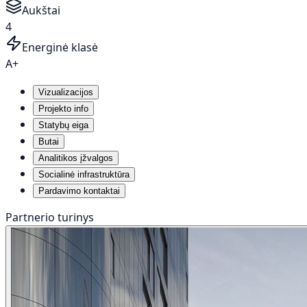
Aukštai
4
Energinė klasė
A+
Vizualizacijos
Projekto info
Statybų eiga
Butai
Analitikos įžvalgos
Socialinė infrastruktūra
Pardavimo kontaktai
Partnerio turinys