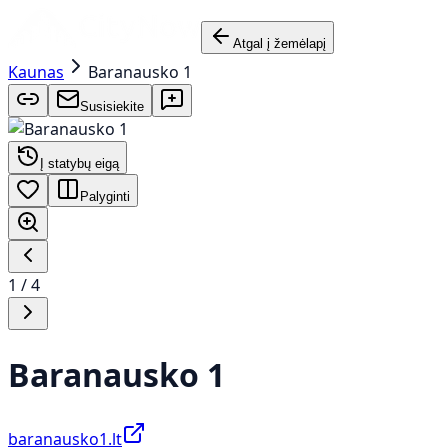
Atgal į žemėlapį
Kaunas
Baranausko 1
Susisiekite
Į statybų eigą
Palyginti
1
/
4
Baranausko 1
baranausko1.lt