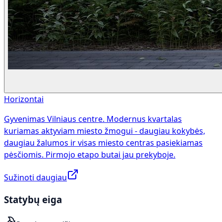
Horizontai
Gyvenimas Vilniaus centre. Modernus kvartalas
kuriamas aktyviam miesto žmogui - daugiau kokybės,
daugiau žalumos ir visas miesto centras pasiekiamas
pėsčiomis. Pirmojo etapo butai jau prekyboje.
Sužinoti daugiau
Statybų eiga