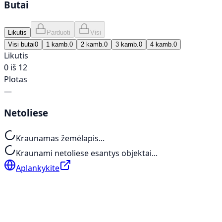
Butai
Likutis
Parduoti
Visi
Visi butai
0
1 kamb.
0
2 kamb.
0
3 kamb.
0
4 kamb.
0
Likutis
0 iš 12
Plotas
—
Netoliese
Kraunamas žemėlapis...
Kraunami netoliese esantys objektai...
Aplankykite