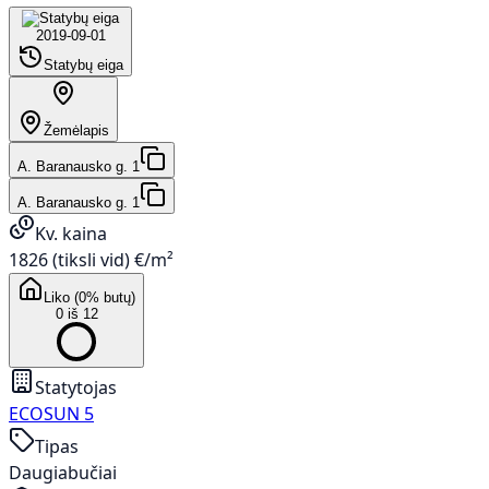
2019-09-01
Statybų eiga
Žemėlapis
A. Baranausko g. 1
A. Baranausko g. 1
Kv. kaina
1826 (tiksli vid) €/m²
Liko (0% butų)
0 iš 12
Statytojas
ECOSUN 5
Tipas
Daugiabučiai