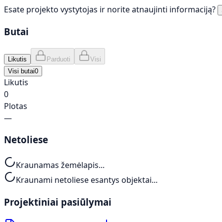
Esate projekto vystytojas ir norite atnaujinti informaciją?
Butai
Likutis
Parduoti
Visi
Visi butai
0
Likutis
0
Plotas
—
Netoliese
Kraunamas žemėlapis...
Kraunami netoliese esantys objektai...
Projektiniai pasiūlymai