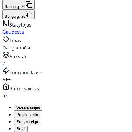
Bangų g. 26
Bangų g. 26
Statytojas
Gaudesta
Tipas
Daugiabučiai
Aukštai
7
Energinė klasė
A++
Butų skaičius
63
Vizualizacijos
Projekto info
Statybų eiga
Butai