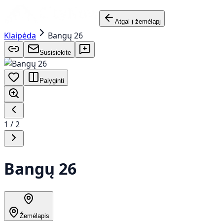
Atgal į žemėlapį
Klaipėda
Bangų 26
Susisiekite
Palyginti
1
/
2
Bangų 26
Žemėlapis