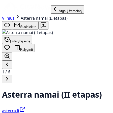
Atgal į žemėlapį
Vilnius
Asterra namai (II etapas)
Susisiekite
Į statybų eigą
Palyginti
1
/
6
Asterra namai (II etapas)
asterra.lt