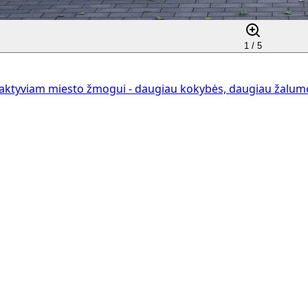
1 /
5
aktyviam miesto žmogui - daugiau kokybės, daugiau žalumos