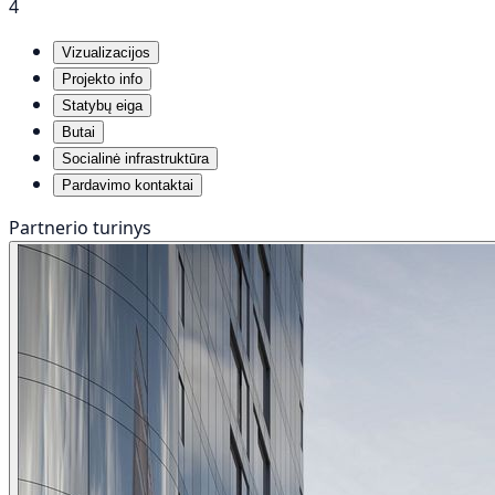
4
Vizualizacijos
Projekto info
Statybų eiga
Butai
Socialinė infrastruktūra
Pardavimo kontaktai
Partnerio turinys