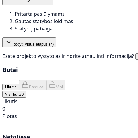
Pritarta pasiūlymams
Gautas statybos leidimas
Statybų pabaiga
Rodyti visus etapus (
7
)
Esate projekto vystytojas ir norite atnaujinti informaciją?
Butai
Likutis
Parduoti
Visi
Visi butai
0
Likutis
0
Plotas
—
Netoliese