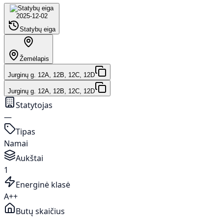
2025-12-02
Statybų eiga
Žemėlapis
Jurginų g. 12A, 12B, 12C, 12D
Jurginų g. 12A, 12B, 12C, 12D
Statytojas
—
Tipas
Namai
Aukštai
1
Energinė klasė
A++
Butų skaičius