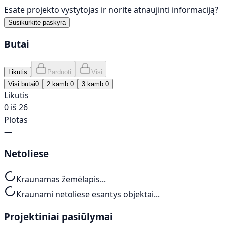
Esate projekto vystytojas ir norite atnaujinti informaciją?
Susikurkite paskyrą
Butai
Likutis
Parduoti
Visi
Visi butai
0
2 kamb.
0
3 kamb.
0
Likutis
0 iš 26
Plotas
—
Netoliese
Kraunamas žemėlapis...
Kraunami netoliese esantys objektai...
Projektiniai pasiūlymai