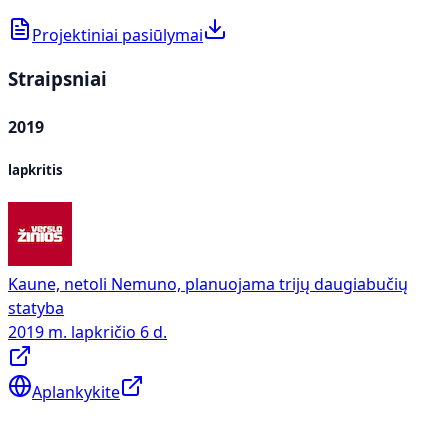
Projektiniai pasiūlymai
Straipsniai
2019
lapkritis
Kaune, netoli Nemuno, planuojama trijų daugiabučių
statyba
2019 m. lapkričio 6 d.
Aplankykite