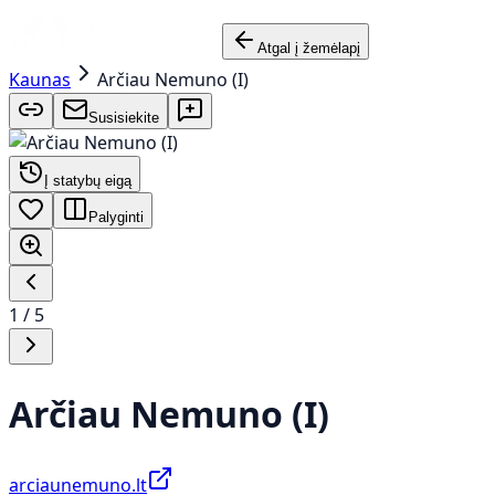
Atgal į žemėlapį
Kaunas
Arčiau Nemuno (I)
Susisiekite
Į statybų eigą
Palyginti
1
/
5
Arčiau Nemuno (I)
arciaunemuno.lt