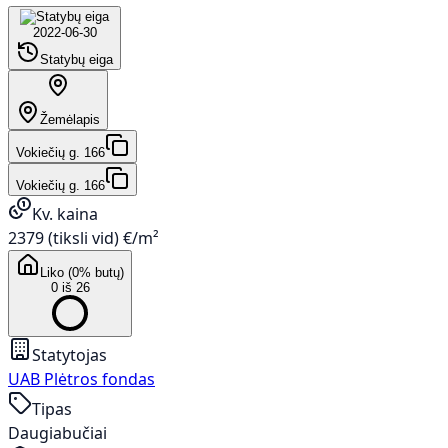
2022-06-30
Statybų eiga
Žemėlapis
Vokiečių g. 166
Vokiečių g. 166
Kv. kaina
2379 (tiksli vid) €/m²
Liko (0% butų)
0 iš 26
Statytojas
UAB Plėtros fondas
Tipas
Daugiabučiai