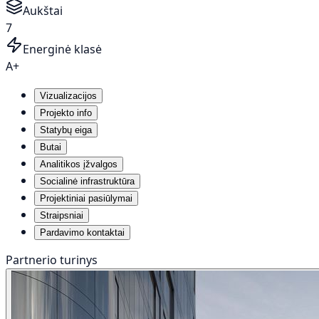
Aukštai
7
Energinė klasė
A+
Vizualizacijos
Projekto info
Statybų eiga
Butai
Analitikos įžvalgos
Socialinė infrastruktūra
Projektiniai pasiūlymai
Straipsniai
Pardavimo kontaktai
Partnerio turinys