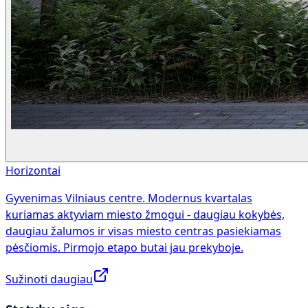
Horizontai
Gyvenimas Vilniaus centre. Modernus kvartalas
kuriamas aktyviam miesto žmogui - daugiau kokybės,
daugiau žalumos ir visas miesto centras pasiekiamas
pėsčiomis. Pirmojo etapo butai jau prekyboje.
Sužinoti daugiau