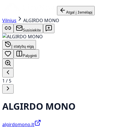
Atgal į žemėlapį
Vilnius
ALGIRDO MONO
Susisiekite
Į statybų eigą
Palyginti
1
/
5
ALGIRDO MONO
algirdomono.lt