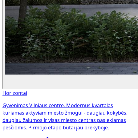
Horizontai
Gyvenimas Vilniaus centre. Modernus kvartalas
kuriamas aktyviam miesto žmogui - daugiau kokybės,
daugiau žalumos ir visas miesto centras pasiekiamas
pėsčiomis. Pirmojo etapo butai jau prekyboje.