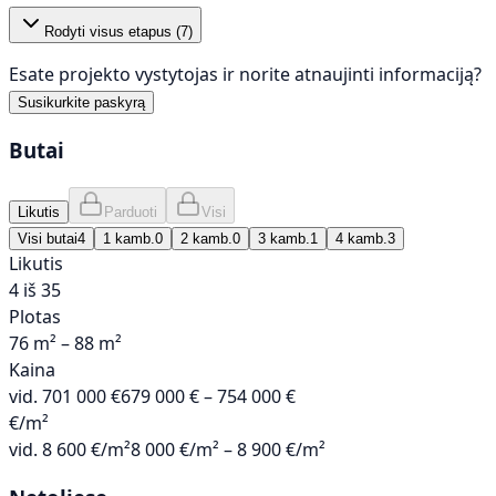
Rodyti visus etapus (
7
)
Esate projekto vystytojas ir norite atnaujinti informaciją?
Susikurkite paskyrą
Butai
Likutis
Parduoti
Visi
Visi butai
4
1 kamb.
0
2 kamb.
0
3 kamb.
1
4 kamb.
3
Likutis
4 iš 35
Plotas
76 m² – 88 m²
Kaina
vid.
701 000 €
679 000 € – 754 000 €
€/m²
vid.
8 600 €/m²
8 000 €/m² – 8 900 €/m²