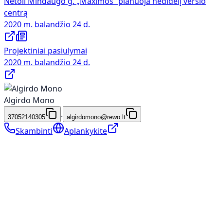
Netoli Mindaugo g. „Maximos“ planuoja nedidelį verslo
centrą
2020 m. balandžio 24 d.
Projektiniai pasiulymai
2020 m. balandžio 24 d.
Algirdo Mono
·
37052140305
algirdomono@rewo.lt
Skambinti
Aplankykite