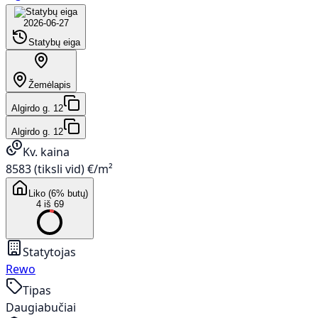
2026-06-27
Statybų eiga
Žemėlapis
Algirdo g. 12
Algirdo g. 12
Kv. kaina
8583 (tiksli vid) €/m²
Liko (6% butų)
4 iš 69
Statytojas
Rewo
Tipas
Daugiabučiai