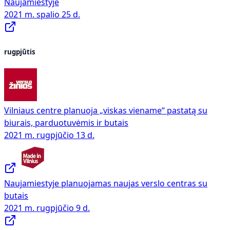
Naujamiestyje
2021 m. spalio 25 d.
rugpjūtis
Vilniaus centre planuoja „viskas viename“ pastatą su
biurais, parduotuvėmis ir butais
2021 m. rugpjūčio 13 d.
Naujamiestyje planuojamas naujas verslo centras su
butais
2021 m. rugpjūčio 9 d.