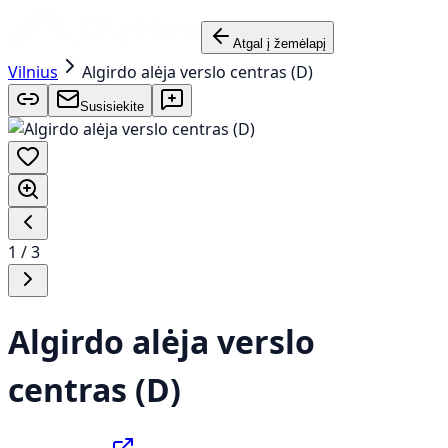
Atgal į žemėlapį
Vilnius
Algirdo alėja verslo centras (D)
Susisiekite
1
/
3
Algirdo alėja verslo
centras (D)