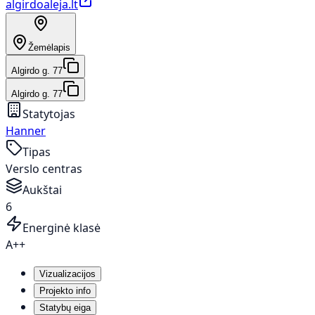
algirdoaleja.lt
Žemėlapis
Algirdo g. 77
Algirdo g. 77
Statytojas
Hanner
Tipas
Verslo centras
Aukštai
6
Energinė klasė
A++
Vizualizacijos
Projekto info
Statybų eiga