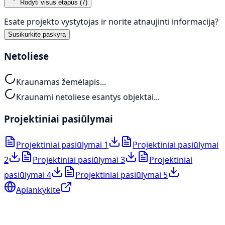
Rodyti visus etapus (
7
)
Esate projekto vystytojas ir norite atnaujinti informaciją?
Susikurkite paskyrą
Netoliese
Kraunamas žemėlapis...
Kraunami netoliese esantys objektai...
Projektiniai pasiūlymai
Projektiniai pasiūlymai 1
Projektiniai pasiūlymai
2
Projektiniai pasiūlymai 3
Projektiniai
pasiūlymai 4
Projektiniai pasiūlymai 5
Aplankykite