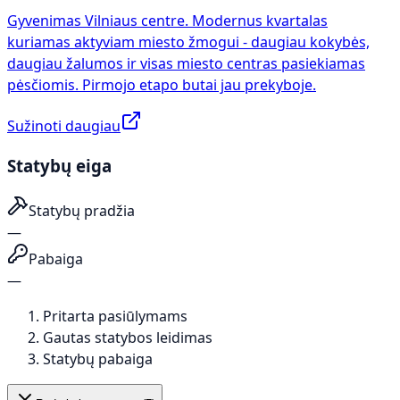
Gyvenimas Vilniaus centre. Modernus kvartalas
kuriamas aktyviam miesto žmogui - daugiau kokybės,
daugiau žalumos ir visas miesto centras pasiekiamas
pėsčiomis. Pirmojo etapo butai jau prekyboje.
Sužinoti daugiau
Statybų eiga
Statybų pradžia
—
Pabaiga
—
Pritarta pasiūlymams
Gautas statybos leidimas
Statybų pabaiga