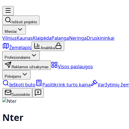
Ieškoti projekto
Miestai
Vilnius
Kaunas
Klaipėda
Palanga
Neringa
Druskininkai
Žemėlapis
Analitika
Profesionalams
Visos paslaugos
Reklamos užsakymas
Pirkėjams
Ieškoti buto
Pasitikrink turto kainą
Varžytinių že
Susisiekite
Nter