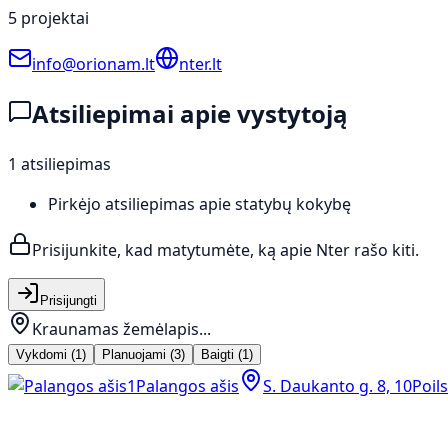
5
projektai
info@orionam.lt
nter.lt
Atsiliepimai apie vystytoją
1 atsiliepimas
Pirkėjo atsiliepimas apie statybų kokybę
Prisijunkite, kad matytumėte, ką apie
Nter
rašo kiti.
Prisijungti
Kraunamas žemėlapis...
Vykdomi
(
1
)
Planuojami
(
3
)
Baigti
(
1
)
1
Palangos ašis
S. Daukanto g. 8, 10
Poils