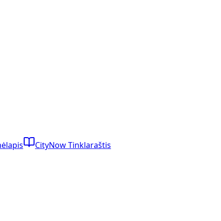
mėlapis
CityNow Tinklaraštis