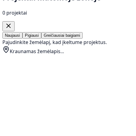
0 projektai
Naujausi
Pigiausi
Greičiausiai baigiami
Pajudinkite žemėlapį, kad įkeltume projektus.
Kraunamas žemėlapis...