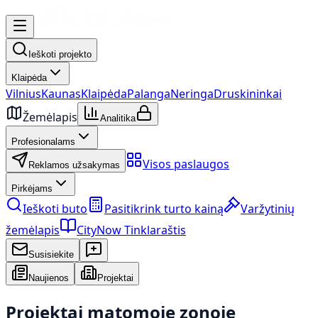
Ieškoti projekto
Klaipėda
Vilnius
Kaunas
Klaipėda
Palanga
Neringa
Druskininkai
Žemėlapis
Analitika
Profesionalams
Visos paslaugos
Reklamos užsakymas
Pirkėjams
Ieškoti buto
Pasitikrink turto kainą
Varžytinių
žemėlapis
CityNow Tinklaraštis
Susisiekite
Naujienos
Projektai
Projektai matomoje zonoje