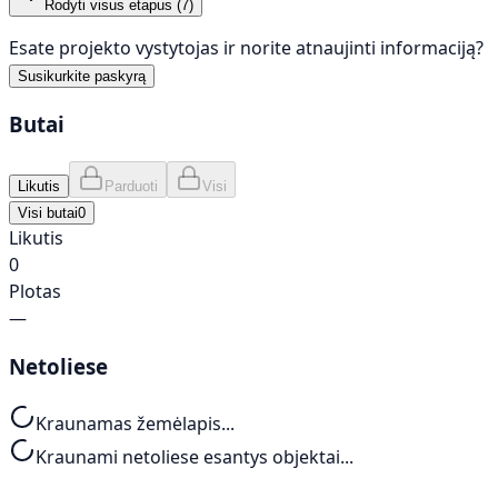
Rodyti visus etapus (
7
)
Esate projekto vystytojas ir norite atnaujinti informaciją?
Susikurkite paskyrą
Butai
Likutis
Parduoti
Visi
Visi butai
0
Likutis
0
Plotas
—
Netoliese
Kraunamas žemėlapis...
Kraunami netoliese esantys objektai...