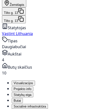
Žemėlapis
Tilto g. 13
Tilto g. 13
Statytojas
Vastint Lithuania
Tipas
Daugiabučiai
Aukštai
4
Butų skaičius
10
Vizualizacijos
Projekto info
Statybų eiga
Butai
Socialinė infrastruktūra