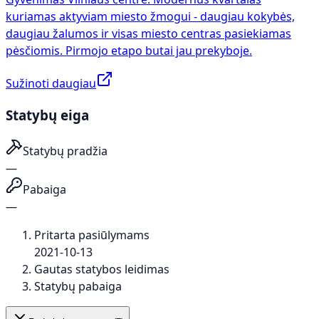
kuriamas aktyviam miesto žmogui - daugiau kokybės,
daugiau žalumos ir visas miesto centras pasiekiamas
pėsčiomis. Pirmojo etapo butai jau prekyboje.
Sužinoti daugiau
Statybų eiga
Statybų pradžia
—
Pabaiga
—
Pritarta pasiūlymams
2021-10-13
Gautas statybos leidimas
Statybų pabaiga