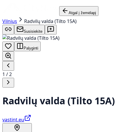
Atgal į žemėlapį
Vilnius
Radvilų valda (Tilto 15A)
Susisiekite
Palyginti
1
/
2
Radvilų valda (Tilto 15A)
vastint.eu