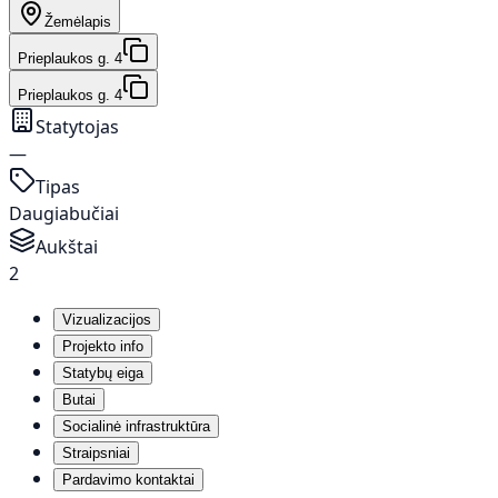
Žemėlapis
Prieplaukos g. 4
Prieplaukos g. 4
Statytojas
—
Tipas
Daugiabučiai
Aukštai
2
Vizualizacijos
Projekto info
Statybų eiga
Butai
Socialinė infrastruktūra
Straipsniai
Pardavimo kontaktai