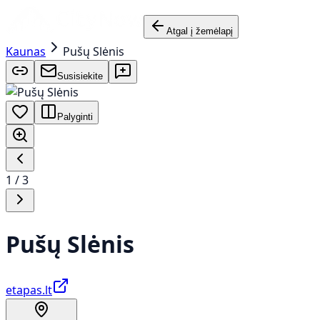
Atgal į žemėlapį
Kaunas
Pušų Slėnis
Susisiekite
Palyginti
1
/
3
Pušų Slėnis
etapas.lt