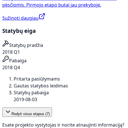
pėsčiomis. Pirmojo etapo butai jau prekyboje.
Sužinoti daugiau
Statybų eiga
Statybų pradžia
2018 Q1
Pabaiga
2018 Q4
Pritarta pasiūlymams
Gautas statybos leidimas
Statybų pabaiga
2019-08-03
Rodyti visus etapus (
7
)
Esate projekto vystytojas ir norite atnaujinti informaciją?