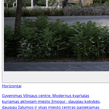
Horizontai
Gyvenimas Vilniaus centre. Modernus kvartalas
kuriamas aktyviam miesto žmogui - daugiau kokybės,
daugiau žalumos ir visas miesto centras pasiekiamas