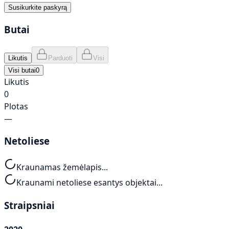
Susikurkite paskyrą
Butai
Likutis
Parduoti
Visi
Visi butai
0
Likutis
0
Plotas
—
Netoliese
Kraunamas žemėlapis...
Kraunami netoliese esantys objektai...
Straipsniai