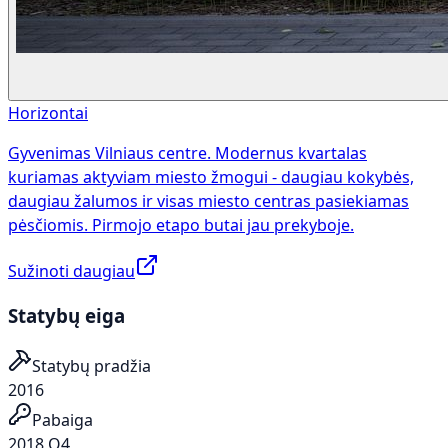
Horizontai
Gyvenimas Vilniaus centre. Modernus kvartalas
kuriamas aktyviam miesto žmogui - daugiau kokybės,
daugiau žalumos ir visas miesto centras pasiekiamas
pėsčiomis. Pirmojo etapo butai jau prekyboje.
Sužinoti daugiau
Statybų eiga
Statybų pradžia
2016
Pabaiga
2018 Q4