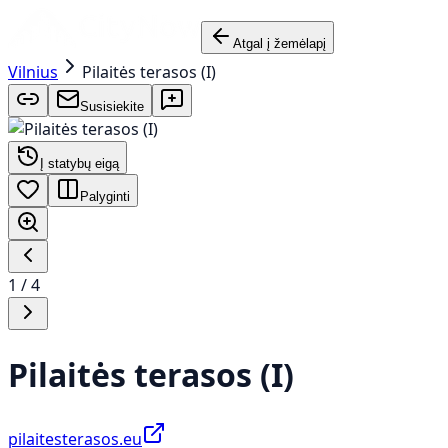
Atgal į žemėlapį
Vilnius
Pilaitės terasos (I)
Susisiekite
Į statybų eigą
Palyginti
1
/
4
Pilaitės terasos (I)
pilaitesterasos.eu