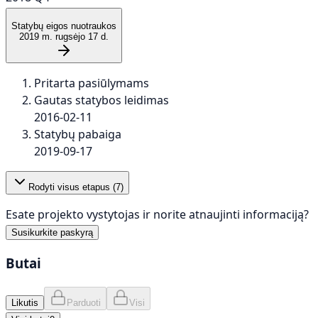
Statybų eigos nuotraukos
2019 m. rugsėjo 17 d.
Pritarta pasiūlymams
Gautas statybos leidimas
2016-02-11
Statybų pabaiga
2019-09-17
Rodyti visus etapus (
7
)
Esate projekto vystytojas ir norite atnaujinti informaciją?
Susikurkite paskyrą
Butai
Likutis
Parduoti
Visi