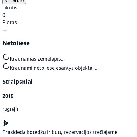
Visi butai
0
Likutis
0
Plotas
—
Netoliese
Kraunamas žemėlapis...
Kraunami netoliese esantys objektai...
Straipsniai
2019
rugsėjis
Prasideda kotedžų ir butų rezervacijos trečiajame