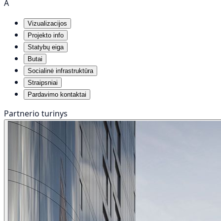
A
Vizualizacijos
Projekto info
Statybų eiga
Butai
Socialinė infrastruktūra
Straipsniai
Pardavimo kontaktai
Partnerio turinys