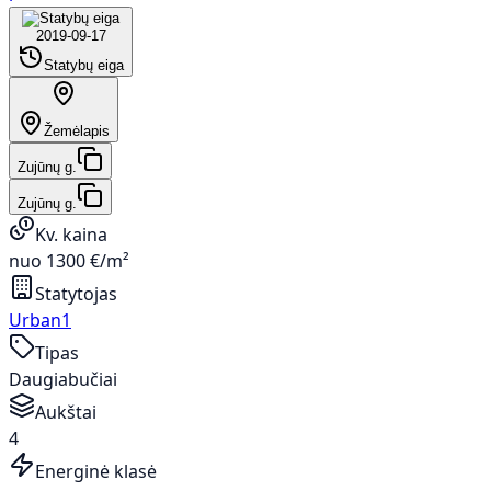
2019-09-17
Statybų eiga
Žemėlapis
Zujūnų g.
Zujūnų g.
Kv. kaina
nuo 1300 €/m²
Statytojas
Urban1
Tipas
Daugiabučiai
Aukštai
4
Energinė klasė