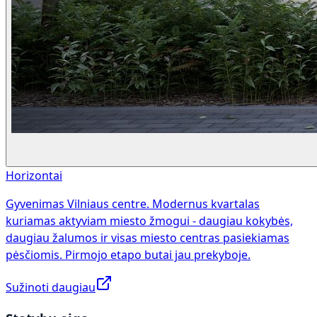
Horizontai
Gyvenimas Vilniaus centre. Modernus kvartalas
kuriamas aktyviam miesto žmogui - daugiau kokybės,
daugiau žalumos ir visas miesto centras pasiekiamas
pėsčiomis. Pirmojo etapo butai jau prekyboje.
Sužinoti daugiau