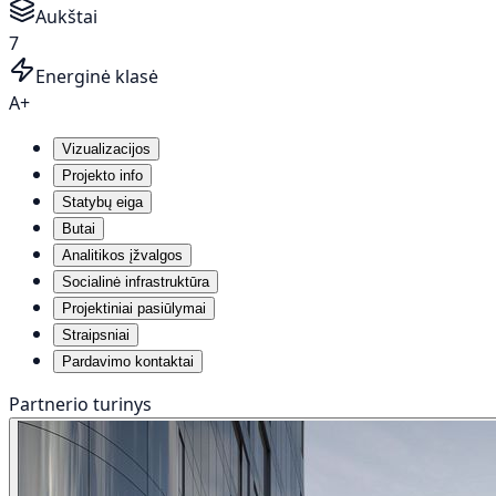
Aukštai
7
Energinė klasė
A+
Vizualizacijos
Projekto info
Statybų eiga
Butai
Analitikos įžvalgos
Socialinė infrastruktūra
Projektiniai pasiūlymai
Straipsniai
Pardavimo kontaktai
Partnerio turinys