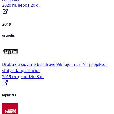
2020 m. liepos 20 d.
2019
gruodis
Drabužių siuvimo bendrovė Vilniuje imasi NT projekto:
statys daugiabučius
2019 m. gruodžio 3 d.
lapkritis