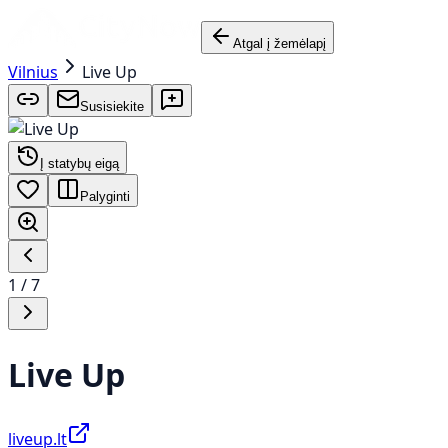
Atgal į žemėlapį
Vilnius
Live Up
Susisiekite
Į statybų eigą
Palyginti
1
/
7
Live Up
liveup.lt