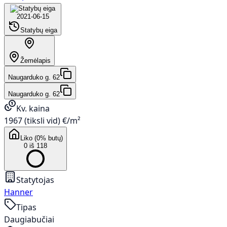
2021-06-15
Statybų eiga
Žemėlapis
Naugarduko g. 62
Naugarduko g. 62
Kv. kaina
1967 (tiksli vid) €/m²
Liko (0% butų)
0 iš 118
Statytojas
Hanner
Tipas
Daugiabučiai