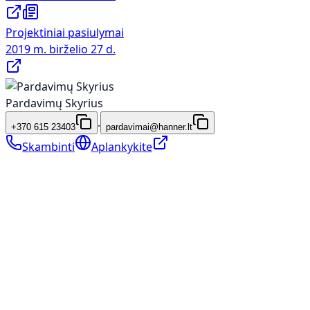
Projektiniai pasiulymai
2019 m. birželio 27 d.
Pardavimų Skyrius
·
+370 615 23403
pardavimai@hanner.lt
Skambinti
Aplankykite