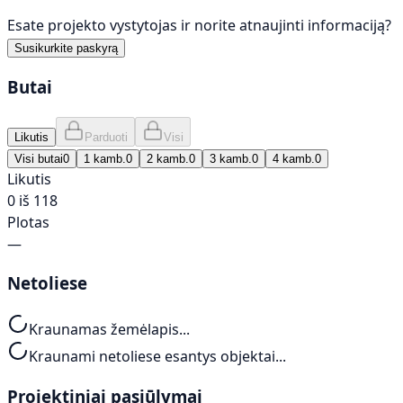
Esate projekto vystytojas ir norite atnaujinti informaciją?
Susikurkite paskyrą
Butai
Likutis
Parduoti
Visi
Visi butai
0
1 kamb.
0
2 kamb.
0
3 kamb.
0
4 kamb.
0
Likutis
0 iš 118
Plotas
—
Netoliese
Kraunamas žemėlapis...
Kraunami netoliese esantys objektai...
Projektiniai pasiūlymai