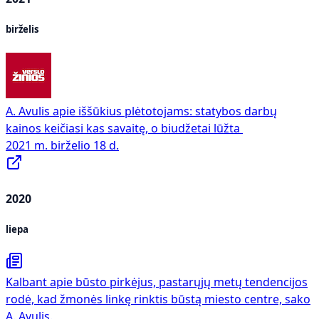
birželis
A. Avulis apie iššūkius plėtotojams: statybos darbų
kainos keičiasi kas savaitę, o biudžetai lūžta
2021 m. birželio 18 d.
2020
liepa
Kalbant apie būsto pirkėjus, pastarųjų metų tendencijos
rodė, kad žmonės linkę rinktis būstą miesto centre, sako
A. Avulis.