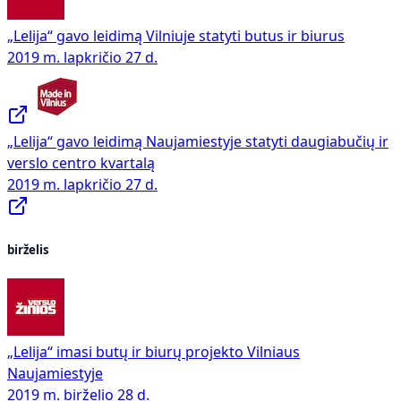
„Lelija“ gavo leidimą Vilniuje statyti butus ir biurus
2019 m. lapkričio 27 d.
„Lelija“ gavo leidimą Naujamiestyje statyti daugiabučių ir
verslo centro kvartalą
2019 m. lapkričio 27 d.
birželis
„Lelija“ imasi butų ir biurų projekto Vilniaus
Naujamiestyje
2019 m. birželio 28 d.