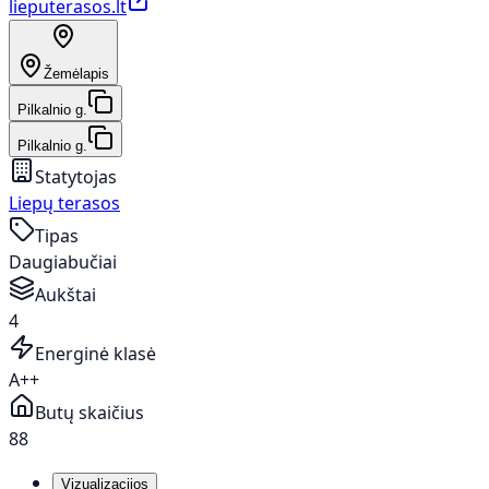
lieputerasos.lt
Žemėlapis
Pilkalnio g.
Pilkalnio g.
Statytojas
Liepų terasos
Tipas
Daugiabučiai
Aukštai
4
Energinė klasė
A++
Butų skaičius
88
Vizualizacijos