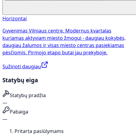
Horizontai
Gyvenimas Vilniaus centre. Modernus kvartalas
kuriamas aktyviam miesto žmogui - daugiau kokybės,
daugiau žalumos ir visas miesto centras pasiekiamas
pėsčiomis. Pirmojo etapo butai jau prekyboje.
Sužinoti daugiau
Statybų eiga
Statybų pradžia
—
Pabaiga
—
Pritarta pasiūlymams