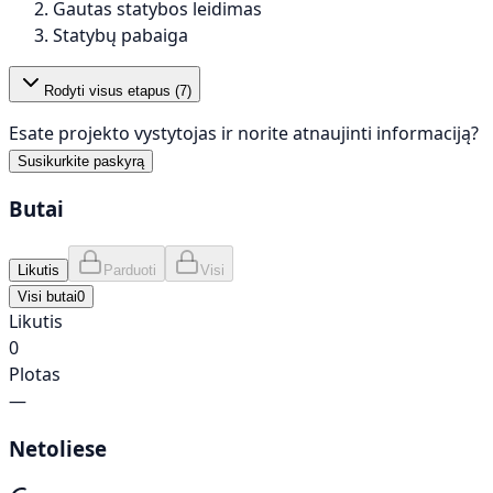
Gautas statybos leidimas
Statybų pabaiga
Rodyti visus etapus (
7
)
Esate projekto vystytojas ir norite atnaujinti informaciją?
Susikurkite paskyrą
Butai
Likutis
Parduoti
Visi
Visi butai
0
Likutis
0
Plotas
—
Netoliese