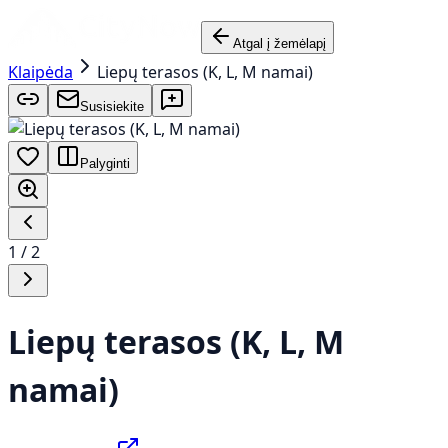
Atgal į žemėlapį
Klaipėda
Liepų terasos (K, L, M namai)
Susisiekite
Palyginti
1
/
2
Liepų terasos (K, L, M
namai)