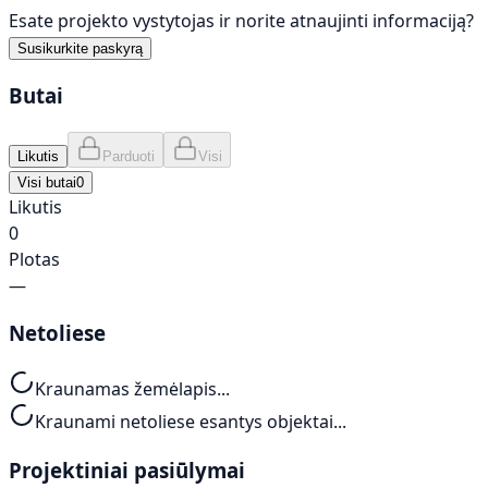
Esate projekto vystytojas ir norite atnaujinti informaciją?
Susikurkite paskyrą
Butai
Likutis
Parduoti
Visi
Visi butai
0
Likutis
0
Plotas
—
Netoliese
Kraunamas žemėlapis...
Kraunami netoliese esantys objektai...
Projektiniai pasiūlymai