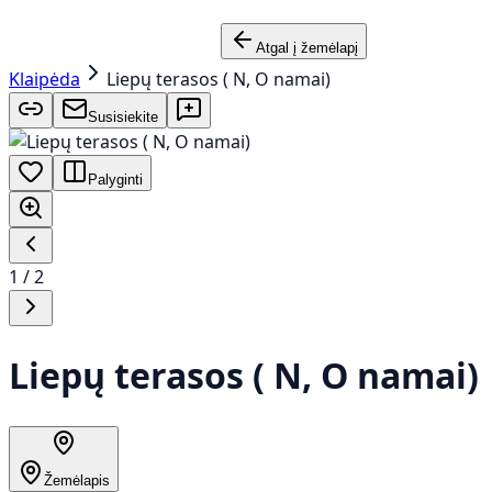
Atgal į žemėlapį
Klaipėda
Liepų terasos ( N, O namai)
Susisiekite
Palyginti
1
/
2
Liepų terasos ( N, O namai)
Žemėlapis