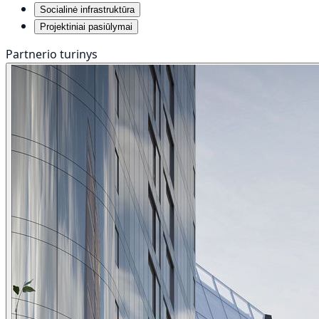
Socialinė infrastruktūra
Projektiniai pasiūlymai
Partnerio turinys