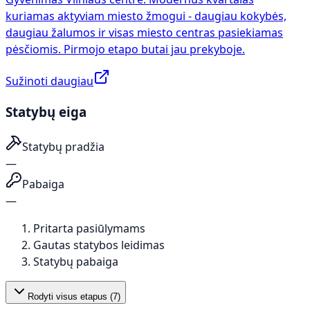
kuriamas aktyviam miesto žmogui - daugiau kokybės,
daugiau žalumos ir visas miesto centras pasiekiamas
pėsčiomis. Pirmojo etapo butai jau prekyboje.
Sužinoti daugiau
Statybų eiga
Statybų pradžia
—
Pabaiga
—
Pritarta pasiūlymams
Gautas statybos leidimas
Statybų pabaiga
Rodyti visus etapus (
7
)