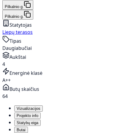
Pilkalnio g.
Pilkalnio g.
Statytojas
Liepų terasos
Tipas
Daugiabučiai
Aukštai
4
Energinė klasė
A++
Butų skaičius
64
Vizualizacijos
Projekto info
Statybų eiga
Butai