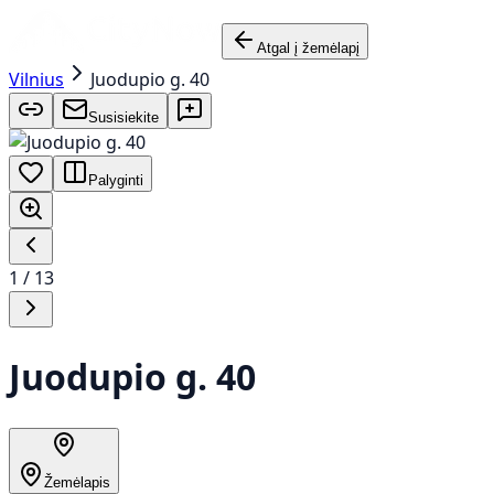
Atgal į žemėlapį
Vilnius
Juodupio g. 40
Susisiekite
Palyginti
1
/
13
Juodupio g. 40
Žemėlapis