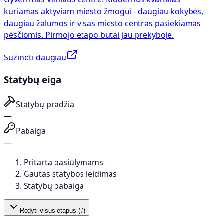
kuriamas aktyviam miesto žmogui - daugiau kokybės,
daugiau žalumos ir visas miesto centras pasiekiamas
pėsčiomis. Pirmojo etapo butai jau prekyboje.
Sužinoti daugiau
Statybų eiga
Statybų pradžia
—
Pabaiga
—
Pritarta pasiūlymams
Gautas statybos leidimas
Statybų pabaiga
Rodyti visus etapus (
7
)