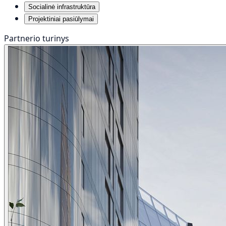
Socialinė infrastruktūra
Projektiniai pasiūlymai
Partnerio turinys