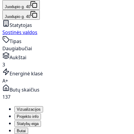
Juodupio g. 40
Juodupio g. 40
Statytojas
Sostinės valdos
Tipas
Daugiabučiai
Aukštai
3
Energinė klasė
A+
Butų skaičius
137
Vizualizacijos
Projekto info
Statybų eiga
Butai