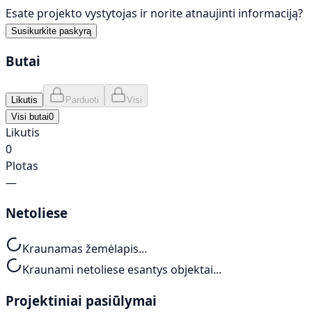
Esate projekto vystytojas ir norite atnaujinti informaciją?
Susikurkite paskyrą
Butai
Likutis
Parduoti
Visi
Visi butai
0
Likutis
0
Plotas
—
Netoliese
Kraunamas žemėlapis...
Kraunami netoliese esantys objektai...
Projektiniai pasiūlymai