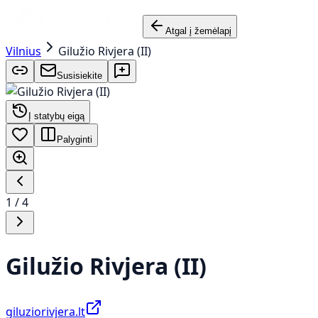
Atgal į žemėlapį
Vilnius
Gilužio Rivjera (II)
Susisiekite
Į statybų eigą
Palyginti
1
/
4
Gilužio Rivjera (II)
giluziorivjera.lt