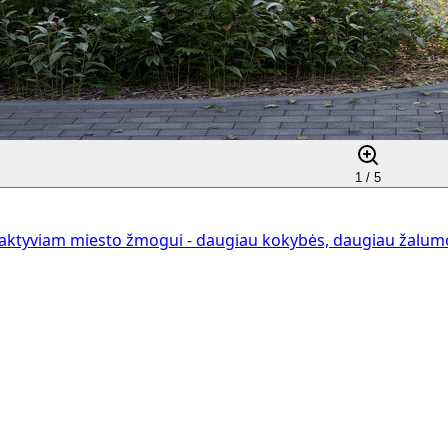
1 /
5
aktyviam miesto žmogui - daugiau kokybės, daugiau žalumos