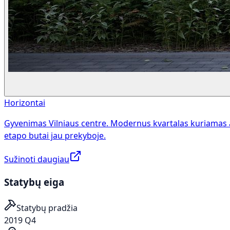
Horizontai
Gyvenimas Vilniaus centre. Modernus kvartalas kuriamas 
etapo butai jau prekyboje.
Sužinoti daugiau
Statybų eiga
Statybų pradžia
2019 Q4