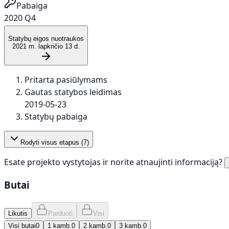
Pabaiga
2020 Q4
Statybų eigos nuotraukos
2021 m. lapkričio 13 d.
Pritarta pasiūlymams
Gautas statybos leidimas
2019-05-23
Statybų pabaiga
Rodyti visus etapus (
7
)
Esate projekto vystytojas ir norite atnaujinti informaciją?
Butai
Likutis
Parduoti
Visi
Visi butai
0
1 kamb.
0
2 kamb.
0
3 kamb.
0