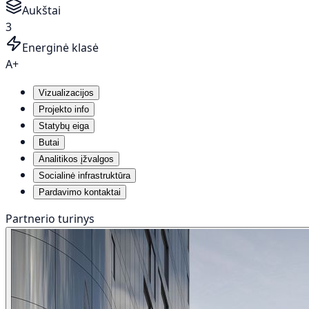
Aukštai
3
Energinė klasė
A+
Vizualizacijos
Projekto info
Statybų eiga
Butai
Analitikos įžvalgos
Socialinė infrastruktūra
Pardavimo kontaktai
Partnerio turinys