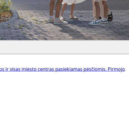
 ir visas miesto centras pasiekiamas pėsčiomis. Pirmojo