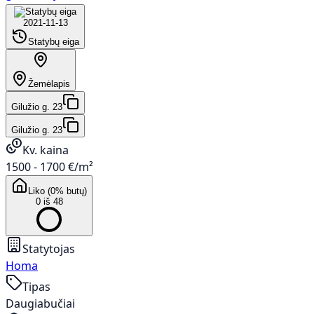
2021-11-13
Statybų eiga
Žemėlapis
Gilužio g. 23
Gilužio g. 23
Kv. kaina
1500 - 1700 €/m²
Liko (0% butų)
0 iš 48
Statytojas
Homa
Tipas
Daugiabučiai