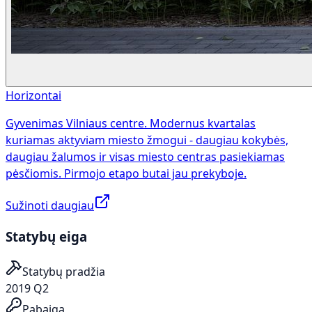
Horizontai
Gyvenimas Vilniaus centre. Modernus kvartalas
kuriamas aktyviam miesto žmogui - daugiau kokybės,
daugiau žalumos ir visas miesto centras pasiekiamas
pėsčiomis. Pirmojo etapo butai jau prekyboje.
Sužinoti daugiau
Statybų eiga
Statybų pradžia
2019 Q2
Pabaiga