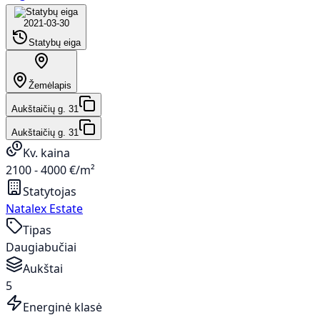
2021-03-30
Statybų eiga
Žemėlapis
Aukštaičių g. 31
Aukštaičių g. 31
Kv. kaina
2100 - 4000 €/m²
Statytojas
Natalex Estate
Tipas
Daugiabučiai
Aukštai
5
Energinė klasė