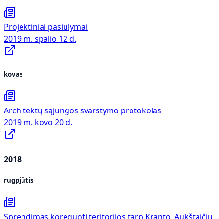
Projektiniai pasiulymai
2019 m. spalio 12 d.
kovas
Architektų sąjungos svarstymo protokolas
2019 m. kovo 20 d.
2018
rugpjūtis
Sprendimas koreguoti teritorijos tarp Kranto, Aukštaičių