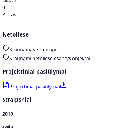
Likutis
0
Plotas
—
Netoliese
Kraunamas žemėlapis...
Kraunami netoliese esantys objektai...
Projektiniai pasiūlymai
Projektiniai pasiūlymai
Straipsniai
2019
spalis