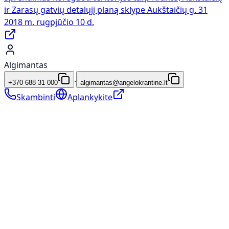
ir Zarasų gatvių detalųjį planą sklype Aukštaičių g. 31
2018 m. rugpjūčio 10 d.
Algimantas
·
+370 688 31 000
algimantas@angelokrantine.lt
Skambinti
Aplankykite