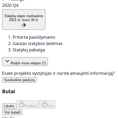
2020 Q4
Statybų eigos nuotraukos
2021 m. kovo 30 d.
Pritarta pasiūlymams
Gautas statybos leidimas
Statybų pabaiga
Rodyti visus etapus (
7
)
Esate projekto vystytojas ir norite atnaujinti informaciją?
Susikurkite paskyrą
Butai
Likutis
Parduoti
Visi
Visi butai
0