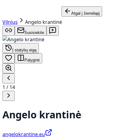
Atgal į žemėlapį
Vilnius
Angelo krantinė
Susisiekite
Į statybų eigą
Palyginti
1
/
14
Angelo krantinė
angelokrantine.eu